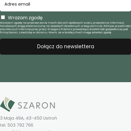
Wrażam zgodę
Wyrażam zgodę na przetwarzanie moich danych osobowych w celu przesyłania informacji
handlowych drogą elektroniczną na zasadach określonych w Regulaminie, Polityce prywatności
oraz klauzuli informacyjnej przez: Grzegorz Przeliorz prowadzący działalność gospodarczą pod
firmą Szaron, z siedzibą w Ustroniu. Wiem, że w każdej chwili mogę odwołać zgodę.
Dołącz do newslettera
3 Maja 49A, 43-450 Ustroń
tel. 503 792 766