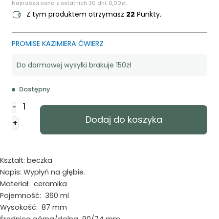
Najniższa cena z ostatnich 30 dni:
0,00
zł
.
Z tym produktem otrzymasz
22
Punkty.
PROMISE KAZIMIERA ĆWIERZ
Do darmowej wysyłki brakuje 150zł
Dostępny
ilość
-
Kubek
Dodaj do koszyka
+
matowy
-
wypłyń
na
Kształt: beczka
głębię
Napis: Wypłyń na głębie.
-
Materiał: ceramika
rybka
Pojemność: 360 ml
-
Wysokość: 87 mm
czerwony