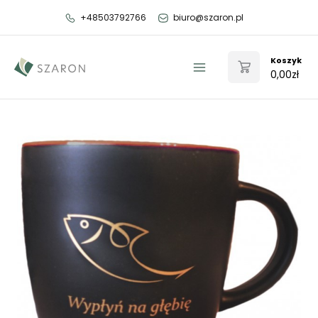
Przejdź
+48503792766
biuro@szaron.pl
do
treści
Koszyk
0,00
zł
Main
Menu