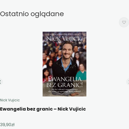
Ostatnio oglądane
Nick Vujicic
Ewangelia bez granic – Nick Vujicic
39,90
zł