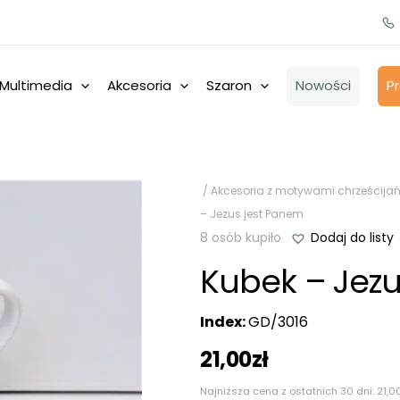
Multimedia
Akcesoria
Szaron
Nowości
P
/
Akcesoria z motywami chrześcijań
– Jezus jest Panem
8 osób kupiło
Dodaj do listy
Kubek – Jezu
Index:
GD/3016
21,00
zł
Najniższa cena z ostatnich 30 dni:
21,0