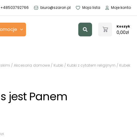
+48503792766
biuro@szaron.pl
Moja lista
Moje konto
Szukaj
Koszyk
romocje
0,00
zł
skimi
/
Akcesoria domowe
/
Kubki
/
Kubki z cytatem religijnym
/ Kubek
s jest Panem
0
zł
.