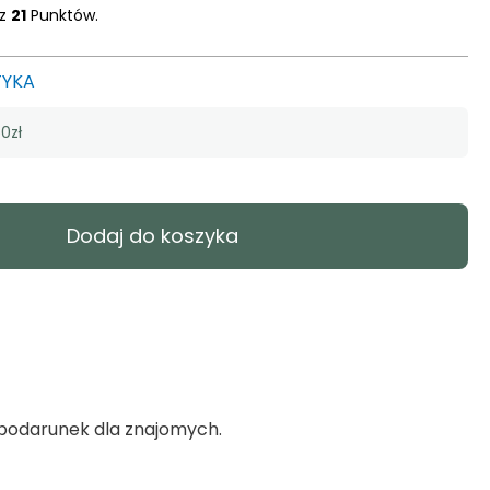
sz
21
Punktów.
TYKA
0zł
Dodaj do koszyka
o podarunek dla znajomych.