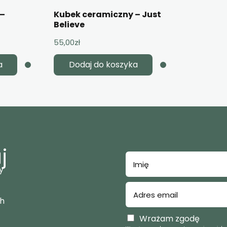
 –
Kubek ceramiczny – Just
Believe
55,00
zł
a
Dodaj do koszyka
j
y
ch
Wrażam zgodę