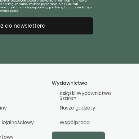
anych osobowych w celu przesyłania informacji handlowych
ch w Regulaminie, Polityce prywatności oraz klauzuli
owadzący działalność gospodarczą pod firmą Szaron, z siedzibą w
dwołać zgodę.
z do newslettera
Wydawnictwo
Książki Wydawnictwo
Szaron
iny
Nasze gadżety
lojalnościowy
Współpraca
urtowy