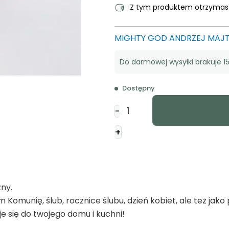
Z tym produktem otrzyma
MIGHTY GOD ANDRZEJ MAJ
Do darmowej wysyłki brakuje 15
Dostępny
ilość
-
Kubek
-
+
Jezus
jest
Panem
ny.
m Komunię, ślub, rocznice ślubu, dzień kobiet, ale też jak
je się do twojego domu i kuchni!