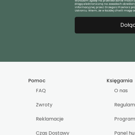
Wyrażam zgodę na przetwarzanie moich d
drogą elektroniczną na zasadach określony
informacyjnej przez: Grzegorz Przeliorz pr
Ustroniu. Wiem, że w każdej chwili mogę o
Dołąc
Pomoc
Księgarnia
FAQ
O nas
Zwroty
Regulam
Reklamacje
Program 
Czas Dostawy
Panel h