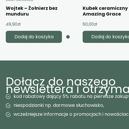
Wojtek – Żołnierz bez
Kubek ceramiczny
munduru
Amazing Grace
49,90
zł
60,00
zł
Dodaj do koszyka
Dodaj do koszyk
Dołącz do naszego
newslettera i otrzyma
kod rabatowy dający 5% rabatu na pierwsze zakup
niespodzianki np. darmowe słuchowisko,
wcześniejsze informacje o promocjach i nowościa