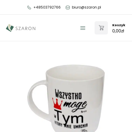
Przejdź
+48503792766
biuro@szaron.pl
do
treści
Koszyk
0,00
zł
Main
Menu