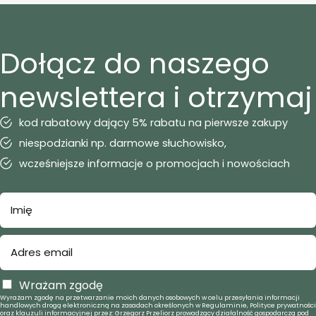
Dołącz do naszego
newslettera i otrzymaj
kod rabatowy dający 5% rabatu na pierwsze zakupy
niespodzianki np. darmowe słuchowisko,
wcześniejsze informacje o promocjach i nowościach
Wrażam zgodę
Wyrażam zgodę na przetwarzanie moich danych osobowych w celu przesyłania informacji
handlowych drogą elektroniczną na zasadach określonych w Regulaminie, Polityce prywatności
oraz klauzuli informacyjnej przez: Grzegorz Przeliorz prowadzący działalność gospodarczą pod