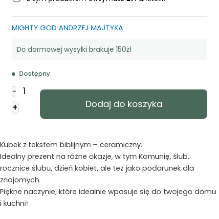
MIGHTY GOD ANDRZEJ MAJTYKA
Do darmowej wysyłki brakuje 150zł
Dostępny
ilość
-
Kubek
Dodaj do koszyka
+
ceramiczny
-
Wszystko
mogę
Kubek z tekstem biblijnym – ceramiczny.
w
Idealny prezent na różne okazje, w tym Komunię, ślub,
Tym
rocznice ślubu, dzień kobiet, ale też jako podarunek dla
który
znajomych.
mnie
Piękne naczynie, które idealnie wpasuje się do twojego domu
i kuchni!