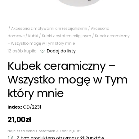
/
Akcesoria z motywami chrześcijańskimi
/
Akcesoria
domowe
/
Kubki
/
Kubki z cytatem religijnym
/ Kubek ceramiczny
– Wszystko mogę w Tym który mnie
12 osób kupiło
Dodaj do listy
Kubek ceramiczny –
Wszystko mogę w Tym
który mnie
Index:
GD/2231
21,00
zł
Najniższa cena z ostatnich 30 dni:
21,00
zł
.
Z tym produktem otrzymasz
21
Punktów.