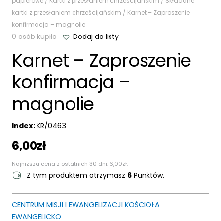
papierowe
/
Kartki z przesłaniem chrześcijańskim
/
Składane
kartki z przesłaniem chrześcijańskim
/ Karnet – Zaproszenie
konfirmacja – magnolie
0 osób kupiło
Dodaj do listy
Karnet – Zaproszenie
konfirmacja –
magnolie
Index:
KR/0463
6,00
zł
Najniższa cena z ostatnich 30 dni:
6,00
zł
.
Z tym produktem otrzymasz
6
Punktów.
CENTRUM MISJI I EWANGELIZACJI KOŚCIOŁA
EWANGELICKO