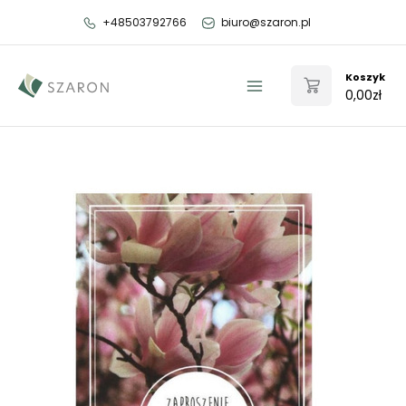
Przejdź
+48503792766
biuro@szaron.pl
do
treści
Koszyk
0,00
zł
Main
Menu