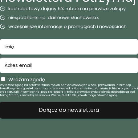
kod rabatowy dający 5% rabatu na pierwsze zakupy
niespodzianki np. darmowe słuchowisko,
wcześniejsze informacje o promocjach i nowościach
Wrażam zgodę
Wyrażam zgodę na przetwarzanie moich danych osobowych w celu przesyłania informacji
handlowych drogą elektroniczną na zasadach określonych w Regulaminie, Polityce prywatności
oraz klauzuli informacyjnej przez: Grzegorz Przeliorz prowadzący działalność gospodarczą pod
firmą Szaron, z siedzibą w Ustroniu. Wiem, że w każdej chwili mogę odwołać zgodę.
Dołącz do newslettera