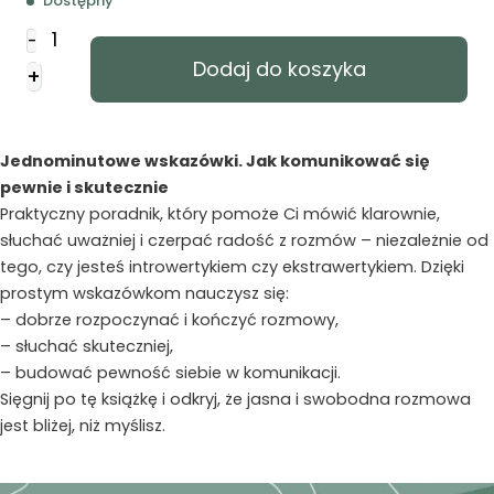
Dostępny
ilość
-
Jednominutowe
Dodaj do koszyka
+
wskazówki
by
komunikować
się
Jednominutowe wskazówki. Jak komunikować się
pewnie
pewnie i skutecznie
Praktyczny poradnik, który pomoże Ci mówić klarownie,
słuchać uważniej i czerpać radość z rozmów – niezależnie od
tego, czy jesteś introwertykiem czy ekstrawertykiem. Dzięki
prostym wskazówkom nauczysz się:
– dobrze rozpoczynać i kończyć rozmowy,
– słuchać skuteczniej,
– budować pewność siebie w komunikacji.
Sięgnij po tę książkę i odkryj, że jasna i swobodna rozmowa
jest bliżej, niż myślisz.