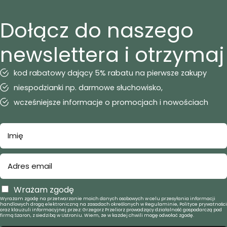
Dołącz do naszego
newslettera i otrzymaj
kod rabatowy dający 5% rabatu na pierwsze zakupy
niespodzianki np. darmowe słuchowisko,
wcześniejsze informacje o promocjach i nowościach
Wrażam zgodę
Wyrażam zgodę na przetwarzanie moich danych osobowych w celu przesyłania informacji
handlowych drogą elektroniczną na zasadach określonych w Regulaminie, Polityce prywatności
oraz klauzuli informacyjnej przez: Grzegorz Przeliorz prowadzący działalność gospodarczą pod
firmą Szaron, z siedzibą w Ustroniu. Wiem, że w każdej chwili mogę odwołać zgodę.