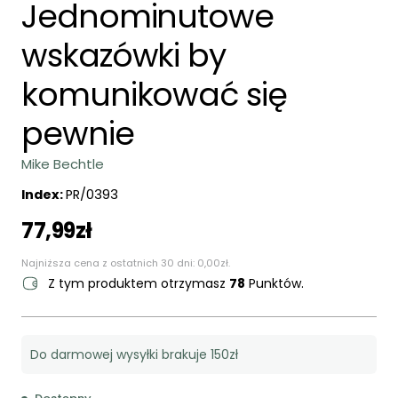
Jednominutowe
wskazówki by
komunikować się
pewnie
Mike Bechtle
Index:
PR/0393
77,99
zł
Najniższa cena z ostatnich 30 dni:
0,00
zł
.
Z tym produktem otrzymasz
78
Punktów.
Do darmowej wysyłki brakuje 150zł