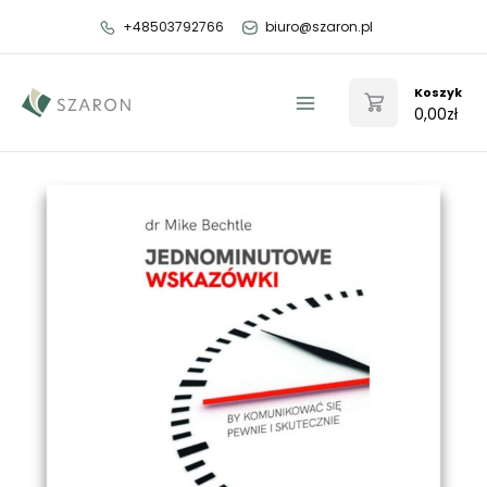
Przejdź
+48503792766
biuro@szaron.pl
do
treści
Koszyk
0,00
zł
Main
Menu