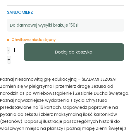
SANDOMIERZ
Do darmowej wysyłki brakuje 150zł
Chwilowo niedostępny
ilość
-
Dodaj do koszyka
Gra
+
edukacyjna
-
Śladami
Poznaj niesamowitą grę edukacyjną – ŚLADAMI JEZUSA!
Jezusa
Zamień się w pielgrzyma i przemierz drogę Jezusa od
narodzin aż po Wniebowstąpienie i Zesłanie Ducha Świętego.
Poznaj najważniejsze wydarzenia z życia Chrystusa
przedstawione na 16 kartach. Odpowiedz poprawnie na
pytania do tekstu i zbierz maksymalną ilość kartoników
(żetonów). Dopasuj ilustracje poszczególnych historii do
właściwych miejsc na planszy i poznaj mapę Ziemi Świętej z