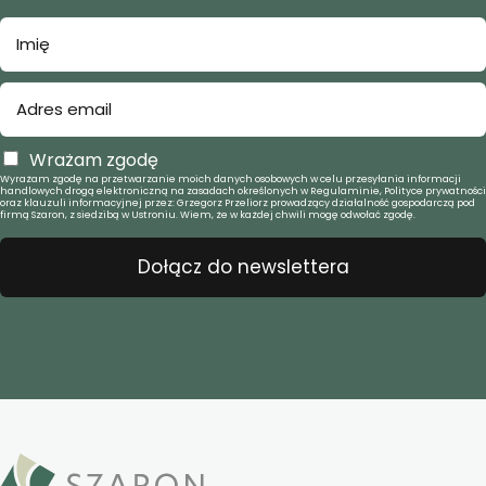
Wrażam zgodę
Wyrażam zgodę na przetwarzanie moich danych osobowych w celu przesyłania informacji
handlowych drogą elektroniczną na zasadach określonych w Regulaminie, Polityce prywatności
oraz klauzuli informacyjnej przez: Grzegorz Przeliorz prowadzący działalność gospodarczą pod
firmą Szaron, z siedzibą w Ustroniu. Wiem, że w każdej chwili mogę odwołać zgodę.
Dołącz do newslettera