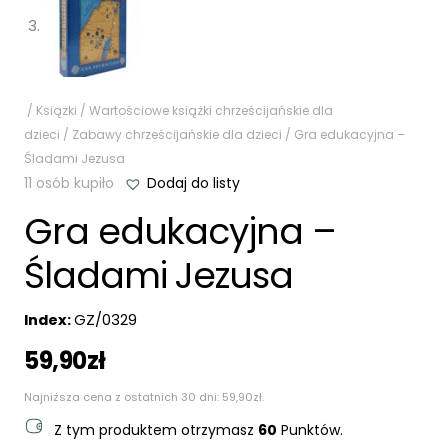
/
Książki
/
Wartościowe książki chrześcijańskie dla
dzieci
/
Zabawy chrześcijańskie dla dzieci
/ Gra edukacyjna –
Śladami Jezusa
11 osób kupiło
Dodaj do listy
Gra edukacyjna –
Śladami Jezusa
Index:
GZ/0329
59,90
zł
Najniższa cena z ostatnich 30 dni:
59,90
zł
.
Z tym produktem otrzymasz
60
Punktów.