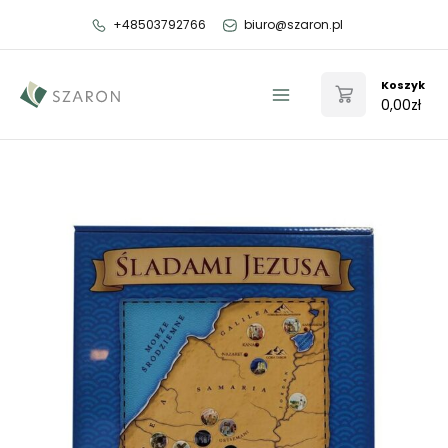
Przejdź
+48503792766
biuro@szaron.pl
do
treści
Koszyk
0,00
zł
Main
Menu