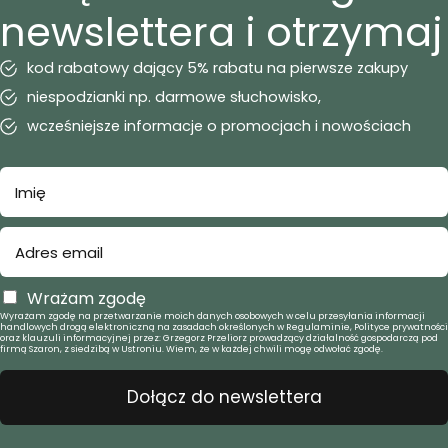
newslettera i otrzymaj
kod rabatowy dający 5% rabatu na pierwsze zakupy
niespodzianki np. darmowe słuchowisko,
wcześniejsze informacje o promocjach i nowościach
Wrażam zgodę
Wyrażam zgodę na przetwarzanie moich danych osobowych w celu przesyłania informacji
handlowych drogą elektroniczną na zasadach określonych w Regulaminie, Polityce prywatności
oraz klauzuli informacyjnej przez: Grzegorz Przeliorz prowadzący działalność gospodarczą pod
firmą Szaron, z siedzibą w Ustroniu. Wiem, że w każdej chwili mogę odwołać zgodę.
Dołącz do newslettera