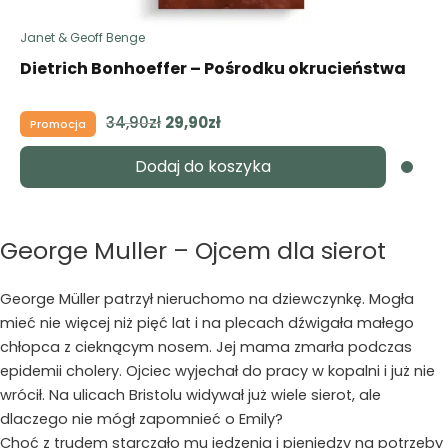
Janet & Geoff Benge
Dietrich Bonhoeffer – Pośrodku okrucieństwa
34,90
zł
Pierwotna
29,90
zł
Aktualna
Promocja
cena
cena
Dodaj do koszyka
wynosiła:
wynosi:
34,90zł.
29,90zł.
George Muller – Ojcem dla sierot
George Müller patrzył nieruchomo na dziewczynkę. Mogła
mieć nie więcej niż pięć lat i na plecach dźwigała małego
chłopca z cieknącym nosem. Jej mama zmarła podczas
epidemii cholery. Ojciec wyjechał do pracy w kopalni i już nie
wrócił. Na ulicach Bristolu widywał już wiele sierot, ale
dlaczego nie mógł zapomnieć o Emily?
Choć z trudem starczało mu jedzenia i pieniędzy na potrzeby