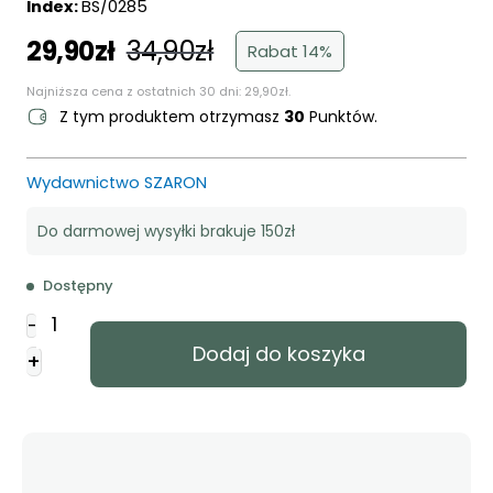
Index:
BS/0285
29,90
zł
34,90
zł
Pierwotna
Aktualna
Rabat 14%
cena
cena
Najniższa cena z ostatnich 30 dni:
29,90
zł
.
wynosiła:
wynosi:
Z tym produktem otrzymasz
30
Punktów.
34,90zł.
29,90zł.
Wydawnictwo SZARON
Do darmowej wysyłki brakuje 150zł
Dostępny
ilość
-
George
Dodaj do koszyka
+
Muller
-
Ojcem
dla
sierot