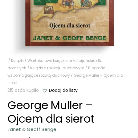
/
Książki
/
Wartościowe książki chrześcijańskie dla
dorosłych
/
Książki o rozwoju duchowym
/
Biografie
wspomagające rozwój duchowy
/ George Muller – Ojcem dla
sierot
215 osób kupiło
Dodaj do listy
George Muller –
Ojcem dla sierot
Janet & Geoff Benge