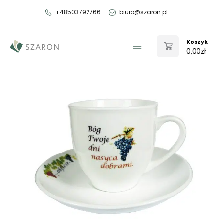
Przejdź
+48503792766
biuro@szaron.pl
do
treści
Koszyk
0,00
zł
Main
Menu