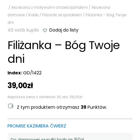
/
Akcesoria z motywami chrześcijańskimi
/
Akcesoria
domowe
/
Kubki
/
Filiżanki ze spodkiem
/ Filiżanka – Bóg Twoje
dni
40 osób kupiło
Dodaj do listy
Filiżanka – Bóg Twoje
dni
Index:
GD/1422
39,00
zł
Najniższa cena z ostatnich 30 dni:
39,00
zł
.
Z tym produktem otrzymasz
39
Punktów.
PROMISE KAZIMIERA ĆWIERZ
Do darmowej wysyłki brakuje 150zł