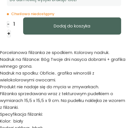
Chwilowo niedostępny
ilość
-
Dodaj do koszyka
Filiżanka
+
-
Bóg
Twoje
Porcelanowa filiżanka ze spodkiem. Kolorowy nadruk.
dni
Nadruk na filiżance: Bóg Twoje dni nasyca dobrami + grafika
winnego grona.
Nadruk na spodku: Obficie.. grafika winorośli z
wielokolorowymi owocami.
Produkt nie nadaje się do mycia w zmywarkach.
Filiżanka sprzedawana wraz z tekturowym pudełkiem o
wymiarach 15,5 x 15,5 x 9 cm. Na pudełku naklejka ze wzorem
z filiżanki.
Specyfikacja filiżanki:
Kolor: biały