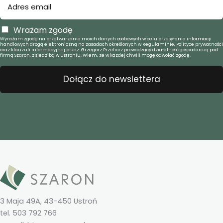
Wrażam zgodę
Wyrażam zgodę na przetwarzanie moich danych osobowych w celu przesyłania informacji
handlowych drogą elektroniczną na zasadach określonych w Regulaminie, Polityce prywatności
oraz klauzuli informacyjnej przez: Grzegorz Przeliorz prowadzący działalność gospodarczą pod
firmą Szaron, z siedzibą w Ustroniu. Wiem, że w każdej chwili mogę odwołać zgodę.
Dołącz do newslettera
3 Maja 49A, 43-450 Ustroń
tel. 503 792 766