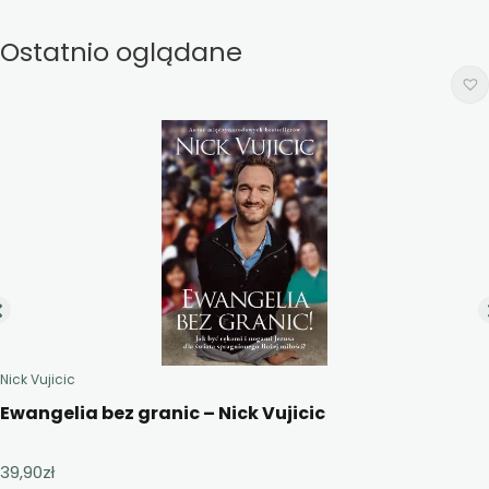
Ostatnio oglądane
Nick Vujicic
Ewangelia bez granic – Nick Vujicic
39,90
zł