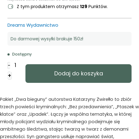
Z tym produktem otrzymasz
129
Punktów.
Dreams Wydawnictwo
Do darmowej wysyłki brakuje 150zł
Dostępny
ilość
-
Dwa
Dodaj do koszyka
+
bieguny
-
pakiet
Pakiet „Dwa bieguny” autorstwa Katarzyny Żwirełło to zbiór
trzech powieści kryminalnych: „Bez przedawnienia”, „Ptaszek w
klatce” oraz „Upadek”. Łączy je wspólna tematyka, w której
młody policjant wydziału kryminalnego podejmuje się
ambitnego śledztwa, stając twarzą w twarz z demonami
przeszłości. Syn gangstera usiłuje naprawiać świat,