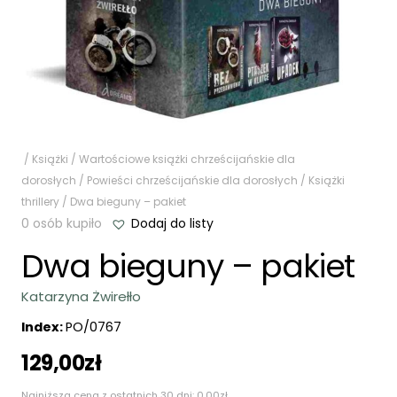
/
Książki
/
Wartościowe książki chrześcijańskie dla
dorosłych
/
Powieści chrześcijańskie dla dorosłych
/
Książki
thrillery
/ Dwa bieguny – pakiet
0 osób kupiło
Dodaj do listy
Dwa bieguny – pakiet
Katarzyna Żwirełło
Index:
PO/0767
129,00
zł
Najniższa cena z ostatnich 30 dni:
0,00
zł
.