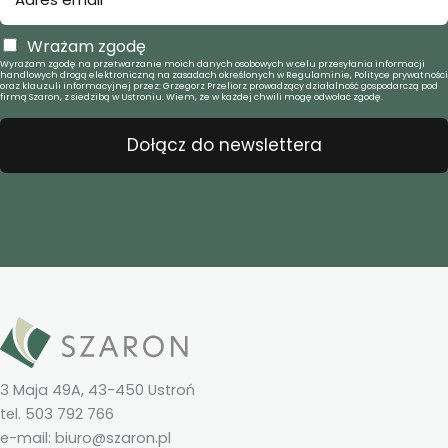
Wrażam zgodę
Wyrażam zgodę na przetwarzanie moich danych osobowych w celu przesyłania informacji
handlowych drogą elektroniczną na zasadach określonych w Regulaminie, Polityce prywatności
oraz klauzuli informacyjnej przez: Grzegorz Przeliorz prowadzący działalność gospodarczą pod
firmą Szaron, z siedzibą w Ustroniu. Wiem, że w każdej chwili mogę odwołać zgodę.
Dołącz do newslettera
3 Maja 49A, 43-450 Ustroń
tel. 503 792 766
e-mail: biuro@szaron.pl