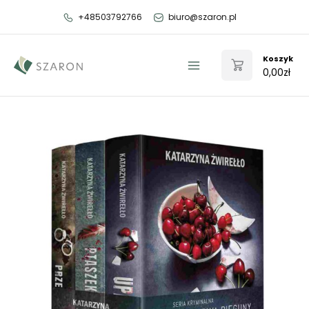
Przejdź
+48503792766
biuro@szaron.pl
do
treści
Koszyk
0,00
zł
Main
Menu