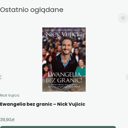
Ostatnio oglądane
Nick Vujicic
Ewangelia bez granic – Nick Vujicic
39,90
zł