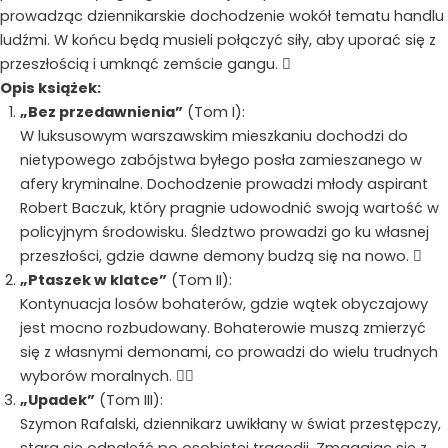
prowadząc dziennikarskie dochodzenie wokół tematu handlu
ludźmi. W końcu będą musieli połączyć siły, aby uporać się z
przeszłością i umknąć zemście gangu. 
Opis książek:
„Bez przedawnienia”
(Tom I):
W luksusowym warszawskim mieszkaniu dochodzi do
nietypowego zabójstwa byłego posła zamieszanego w
afery kryminalne. Dochodzenie prowadzi młody aspirant
Robert Baczuk, który pragnie udowodnić swoją wartość w
policyjnym środowisku. Śledztwo prowadzi go ku własnej
przeszłości, gdzie dawne demony budzą się na nowo. 
„Ptaszek w klatce”
(Tom II):
Kontynuacja losów bohaterów, gdzie wątek obyczajowy
jest mocno rozbudowany. Bohaterowie muszą zmierzyć
się z własnymi demonami, co prowadzi do wielu trudnych
wyborów moralnych. 
„Upadek”
(Tom III):
Szymon Rafalski, dziennikarz uwikłany w świat przestępczy,
stara się odnaleźć po osobistej tragedii. Zmagając się z