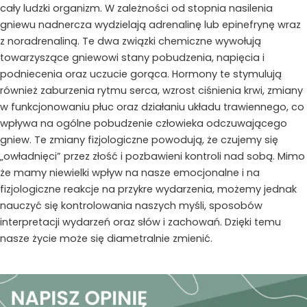
cały ludzki organizm. W zależności od stopnia nasilenia
gniewu nadnercza wydzielają adrenalinę lub epinefrynę wraz
z noradrenaliną. Te dwa związki chemiczne wywołują
towarzyszące gniewowi stany pobudzenia, napięcia i
podniecenia oraz uczucie gorąca. Hormony te stymulują
również zaburzenia rytmu serca, wzrost ciśnienia krwi, zmiany
w funkcjonowaniu płuc oraz działaniu układu trawiennego, co
wpływa na ogólne pobudzenie człowieka odczuwającego
gniew. Te zmiany fizjologiczne powodują, że czujemy się
„owładnięci” przez złość i pozbawieni kontroli nad sobą. Mimo
że mamy niewielki wpływ na nasze emocjonalne i na
fizjologiczne reakcje na przykre wydarzenia, możemy jednak
nauczyć się kontrolowania naszych myśli, sposobów
interpretacji wydarzeń oraz słów i zachowań. Dzięki temu
nasze życie może się diametralnie zmienić.