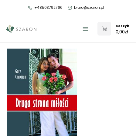
Przejdź
+48503792766
biuro@szaron.pl
do
treści
Koszyk
0,00
zł
Main
Menu