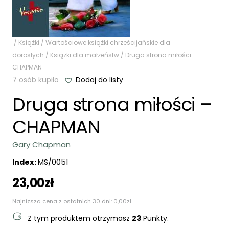
/
Książki
/
Wartościowe książki chrześcijańskie dla
dorosłych
/
Książki dla małżeństw
/ Druga strona miłości –
CHAPMAN
7 osób kupiło
Dodaj do listy
Druga strona miłości –
CHAPMAN
Gary Chapman
Index:
MS/0051
23,00
zł
Najniższa cena z ostatnich 30 dni:
0,00
zł
.
Z tym produktem otrzymasz
23
Punkty.