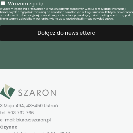
Wrażam zgodę
Wyrażam zgodę na przetwarzanie moich danych osobowych w celu przesyłania informacji
handlowych drogą elektroniczną na zasadach określonych w Regulaminie, Polityce prywatności
oraz klauzuli informacyjnej przez: Grzegorz Przeliorz prowadzący działalność gospodarczą pod
firmą Szaron, z siedzibą w Ustroniu. Wiem, że w każdej chwili mogę odwołać zgodę.
Dołącz do newslettera
3 Maja 49A, 43-450 Ustroń
tel. 503 792 766
e-mail: biuro@szaron.pl
Czynne