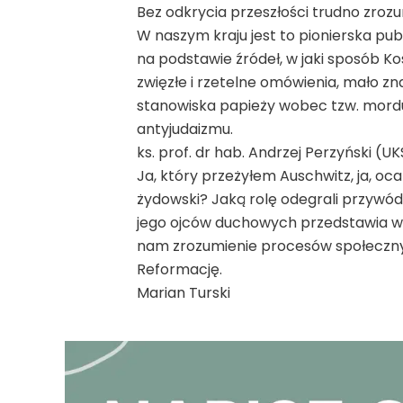
Bez odkrycia przeszłości trudno zrozu
W naszym kraju jest to pionierska pub
na podstawie źródeł, w jaki sposób Koś
zwięzłe i rzetelne omówienia, mało z
stanowiska papieży wobec tzw. mordu 
antyjudaizmu.
ks. prof. dr hab. Andrzej Perzyński (U
Ja, który przeżyłem Auschwitz, ja, o
żydowski? Jaką rolę odegrali przywódc
jego ojców duchowych przedstawia w 
nam zrozumienie procesów społecznyc
Reformację.
Marian Turski