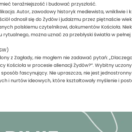
mieć teraźniejszość i budować przyszłość.
likacja. Autor, zawodowy historyk mediewista, wnikliwie i 
ciół odnosił się do Żydów i judaizmu przez piętnaście wiekó
nanych polskiemu czytelnikowi, dokumentów Kościoła. Nie
rytualnego, można uznać za przebłyski światła w pełnej m
KSW)
calony z Zagłady, nie mogłem nie zadawać pytań: „Dlaczeg
y Kościoła w procesie alienacji Żydów?”. Wybitny uczony 
sposób fascynujący. Nie upraszcza, nie jest jednostron
h i nurtów ideowych, które kształtowały myślenie i pos