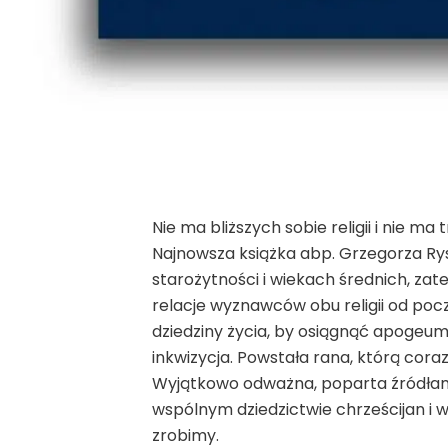
Nie ma bliższych sobie religii i nie ma tr
Najnowsza książka abp. Grzegorza Rys
starożytności i wiekach średnich, za
relacje wyznawców obu religii od pocz
dziedziny życia, by osiągnąć apogeum 
inkwizycja. Powstała rana, którą coraz
Wyjątkowo odważna, poparta źródłami
wspólnym dziedzictwie chrześcijan i 
zrobimy.