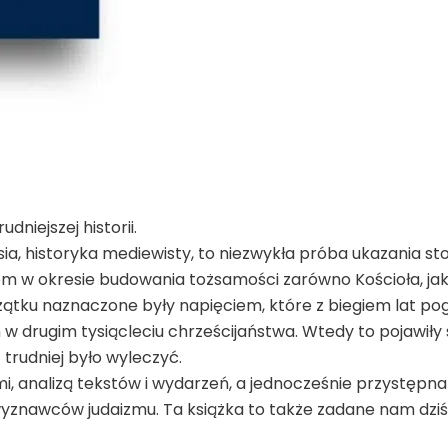
udniejszej historii.
ia, historyka mediewisty, to niezwykła próba ukazania s
tem w okresie budowania tożsamości zarówno Kościoła, jak
ątku naznaczone były napięciem, które z biegiem lat pogł
w drugim tysiącleciu chrześcijaństwa. Wtedy to pojawiły 
 trudniej było wyleczyć.
, analizą tekstów i wydarzeń, a jednocześnie przystępn
wyznawców judaizmu. Ta książka to także zadane nam dziś