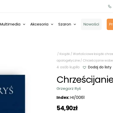
Multimedia
Akcesoria
Szaron
Nowości
P
/
Książki
/
Wartościowe książki chrze
apologetyczne
/ Chrześcijanie wob
4 osób kupiło
Dodaj do listy
Chrześcijan
Grzegorz Ryś
Index:
HI/0061
54,90
zł