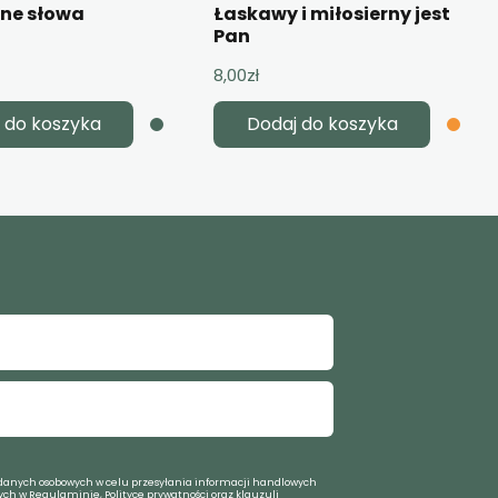
żne słowa
Łaskawy i miłosierny jest
Pan
8,00
zł
 do koszyka
Dodaj do koszyka
anych osobowych w celu przesyłania informacji handlowych
ch w Regulaminie, Polityce prywatności oraz klauzuli