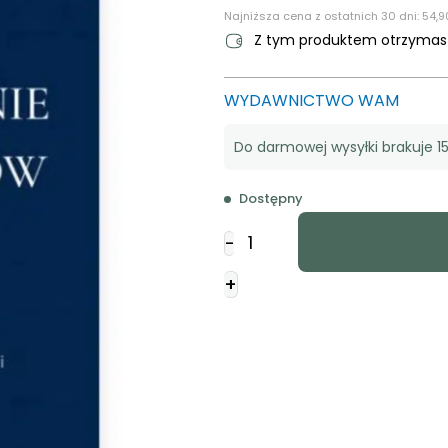
Najniższa cena z ostatnich 30 dni:
54,9
Z tym produktem otrzyma
WYDAWNICTWO WAM
Do darmowej wysyłki brakuje 15
Dostępny
ilość
-
Chrześcijanie
wobec
+
Żydów