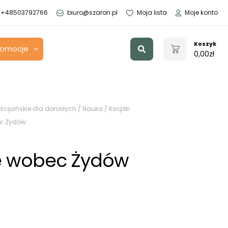
+48503792766
biuro@szaron.pl
Moja lista
Moje konto
Szukaj
Koszyk
romocje
0,00
zł
ścijańskie dla dorosłych
/
Nauka
/
Książki
ec Żydów
ie wobec Żydów