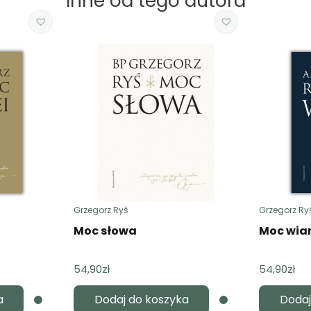
Inne od tego autora
Grzegorz Ryś
Grzegorz Ry
Moc słowa
Moc wia
54,90
zł
54,90
zł
a
Dodaj do koszyka
Dodaj