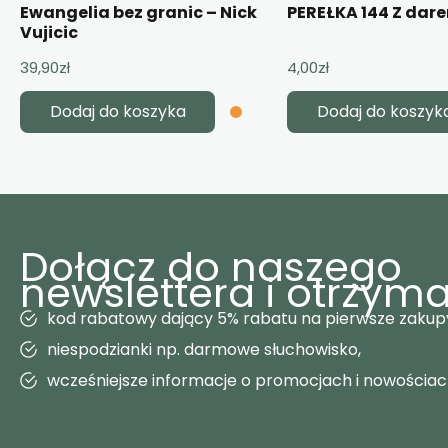
Ewangelia bez granic – Nick
PEREŁKA 144 Z dar
Vujicic
39,90
zł
4,00
zł
Dodaj do koszyka
Dodaj do koszyk
Dołącz do naszego
newslettera i otrzyma
kod rabatowy dający 5% rabatu na pierwsze zakup
niespodzianki np. darmowe słuchowisko,
wcześniejsze informacje o promocjach i nowościa