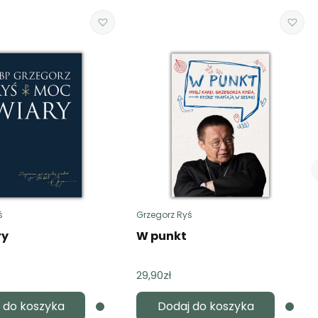
ś
Grzegorz Ryś
ry
W punkt
29,90
zł
 do koszyka
Dodaj do koszyka