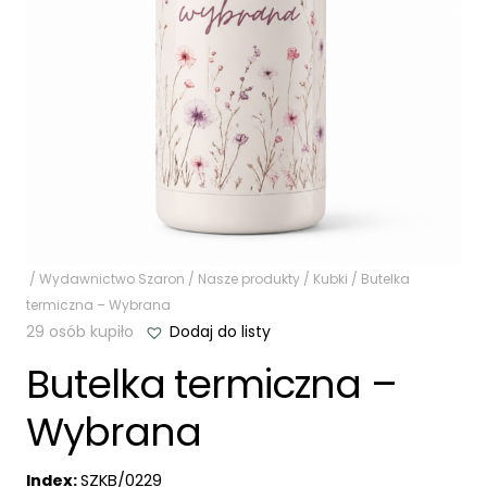
/
Wydawnictwo Szaron
/
Nasze produkty
/
Kubki
/ Butelka
termiczna – Wybrana
29 osób kupiło
Dodaj do listy
Butelka termiczna –
Wybrana
Index:
SZKB/0229