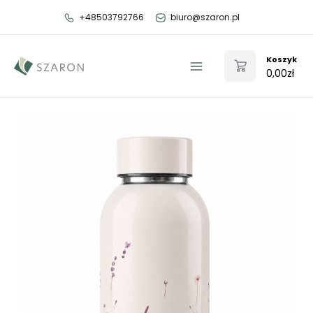
Przejdź
+48503792766
biuro@szaron.pl
do
treści
Koszyk
0,00
zł
Main
Menu