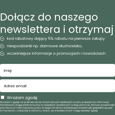
Dołącz do naszego
newslettera i otrzymaj
kod rabatowy dający 5% rabatu na pierwsze zakupy
niespodzianki np. darmowe słuchowisko,
wcześniejsze informacje o promocjach i nowościach
Wrażam zgodę
Wyrażam zgodę na przetwarzanie moich danych osobowych w celu przesyłania informacji
handlowych drogą elektroniczną na zasadach określonych w Regulaminie, Polityce prywatności
oraz klauzuli informacyjnej przez: Grzegorz Przeliorz prowadzący działalność gospodarczą pod
firmą Szaron, z siedzibą w Ustroniu. Wiem, że w każdej chwili mogę odwołać zgodę.