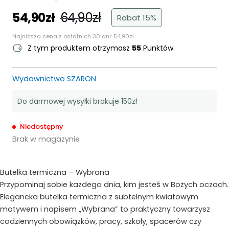
54,90
zł
64,90
zł
Pierwotna
Aktualna
Rabat 15%
cena
cena
Najniższa cena z ostatnich 30 dni:
54,90
zł
.
wynosiła:
wynosi:
Z tym produktem otrzymasz
55
Punktów.
64,90zł.
54,90zł.
Wydawnictwo SZARON
Do darmowej wysyłki brakuje 150zł
Niedostępny
Brak w magazynie
Butelka termiczna – Wybrana
Przypominaj sobie każdego dnia, kim jesteś w Bożych oczach.
Elegancka butelka termiczna z subtelnym kwiatowym
motywem i napisem „Wybrana” to praktyczny towarzysz
codziennych obowiązków, pracy, szkoły, spacerów czy