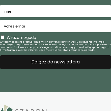
Wrażam zgodę
Wyrażam zgodę na przetwarzanie moich danych osobowych w celu przesyłania informacji
handlowych drogą elektroniczną na zasadach określonych w Regulaminie, Polityce prywatności
oraz klauzuli informacyjnej przez: Grzegorz Przeliorz prowadzący działalność gospodarczą pod
firmą Szaron, z siedzibą w Ustroniu. Wiem, że w każdej chwili mogę odwołać zgodę.
Dołącz do newslettera