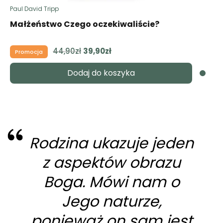
Paul David Tripp
Małżeństwo Czego oczekiwaliście?
44,90
zł
Pierwotna
39,90
zł
Aktualna
Promocja
cena
cena
Dodaj do koszyka
wynosiła:
wynosi:
44,90zł.
39,90zł.
Rodzina ukazuje jeden
z aspektów obrazu
Boga. Mówi nam o
Jego naturze,
ponieważ on sam jest