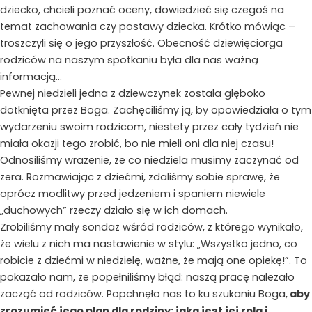
dziecko, chcieli poznać oceny, dowiedzieć się czegoś na
temat zachowania czy postawy dziecka. Krótko mówiąc –
troszczyli się o jego przyszłość. Obecność dziewięciorga
rodziców na naszym spotkaniu była dla nas ważną
informacją…
Pewnej niedzieli jedna z dziewczynek została głęboko
dotknięta przez Boga. Zachęciliśmy ją, by opowiedziała o tym
wydarzeniu swoim rodzicom, niestety przez cały tydzień nie
miała okazji tego zrobić, bo nie mieli oni dla niej czasu!
Odnosiliśmy wrażenie, że co niedziela musimy zaczynać od
zera. Rozmawiając z dziećmi, zdaliśmy sobie sprawę, że
oprócz modlitwy przed jedzeniem i spaniem niewiele
„duchowych” rzeczy działo się w ich domach.
Zrobiliśmy mały sondaż wśród rodziców, z którego wynikało,
że wielu z nich ma nastawienie w stylu: „Wszystko jedno, co
robicie z dziećmi w niedzielę, ważne, że mają one opiekę!”. To
pokazało nam, że popełniliśmy błąd: naszą pracę należało
zacząć od rodziców. Popchnęło nas to ku szukaniu Boga,
aby
zrozumieć jego plan dla rodziny: jaka jest jej rola i