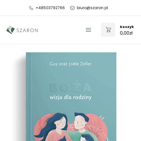
Przejdź
+48503792766
biuro@szaron.pl
do
treści
Koszyk
0,00
zł
Main
Menu