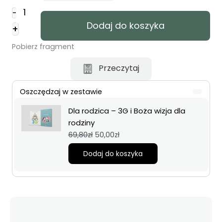
ilość
-
Boża
Dodaj do koszyka
+
wizja
dla
Pobierz fragment
rodziny
Przeczytaj
Oszczędzaj w zestawie
Dla rodzica – 3G i Boża wizja dla
rodziny
Pierwotna
Aktualna
69,80
zł
50,00
zł
cena
cena
Dodaj do koszyka
wynosiła:
wynosi:
69,80zł.
50,00zł.
Najniższa cena z ostatnich 30 dni:
50,00
zł
.