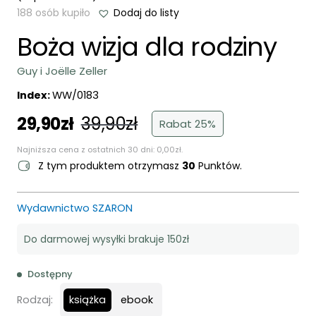
188 osób kupiło
Dodaj do listy
Boża wizja dla rodziny
Guy i Joëlle Zeller
Index:
WW/0183
29,90
zł
39,90
zł
Pierwotna
Aktualna
Rabat 25%
cena
cena
Najniższa cena z ostatnich 30 dni:
0,00
zł
.
wynosiła:
wynosi:
Z tym produktem otrzymasz
30
Punktów.
39,90zł.
29,90zł.
Wydawnictwo SZARON
Do darmowej wysyłki brakuje 150zł
Dostępny
książka
Rodzaj:
ebook