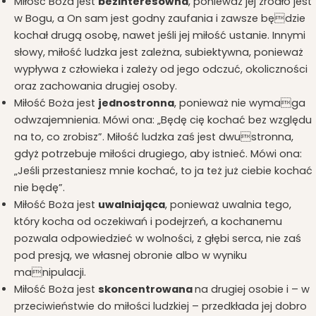
Miłość Boża jest
bezinteresowna
, ponieważ jej źródło jest
w Bogu, a On sam jest godny zaufania i zawsze będzie
kochał drugą osobę, nawet jeśli jej miłość ustanie. Innymi
słowy, miłość ludzka jest zależna, subiektywna, ponieważ
wypływa z człowieka i zależy od jego odczuć, okoliczności
oraz zachowania drugiej osoby.
Miłość Boża jest
jednostronna
, ponieważ nie wymaga
odwzajemnienia. Mówi ona: „Będę cię kochać bez względu
na to, co zrobisz”. Miłość ludzka zaś jest dwustronna,
gdyż potrzebuje miłości drugiego, aby istnieć. Mówi ona:
„Jeśli przestaniesz mnie kochać, to ja też już ciebie kochać
nie będę”.
Miłość Boża jest
uwalniająca
, ponieważ uwalnia tego,
który kocha od oczekiwań i podejrzeń, a kochanemu
pozwala odpowiedzieć w wolności, z głębi serca, nie zaś
pod presją, we własnej obronie albo w wyniku
manipulacji.
Miłość Boża jest
skoncentrowana
na drugiej osobie i – w
przeciwieństwie do miłości ludzkiej – przedkłada jej dobro