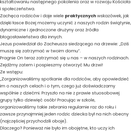
kształtowaniu następnego pokolenia oraz w rozwoju Kościoła
i społeczeństwa.
Zachęca rodziców i daje wiele
praktycznych
wskazówek, jak
dzięki łasce Bożej możemy uczynić z naszych rodzin świątynie,
dynamiczne i zjednoczone drużyny oraz źródła
błogosławieństwa dla innych.
Jezus powiedział do Zacheusza siedzącego na drzewie: „Dziś
muszę się zatrzymać w twoim domu”.
Pragnie On teraz zatrzymać się u nas – w naszych rodzinach.
Zejdźmy zatem i pospieszmy otworzyć Mu drzwi!
Ze wstępu:
„Zorganizowaliśmy spotkanie dla rodziców, aby opowiedzieć
im o naszych celach i o tym, czego już doświadczamy
wspólnie z dziećmi. Przyszło na nie z prawie stuosobowej
grupy tylko dziewięć osób! Pracując w szkole,
organizowaliśmy takie zebrania regularnie raz do roku i
zawsze przynajmniej jeden rodzic dziecka był na nich obecny
(najczęściej przychodzili oboje).
Dlaczego? Ponieważ nie było im obojętne, kto uczy ich