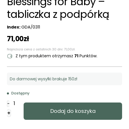
Blessings for Baby –
tabliczka z podpórką
Index:
GDA/0311
71,00
zł
Najniższa cena z ostatnich 30 dni:
71,00
zł
.
Z tym produktem otrzymasz
71
Punktów.
Do darmowej wysyłki brakuje 150zł
Dostępny
ilość
-
Blessings
Dodaj do koszyka
+
for
Baby
-