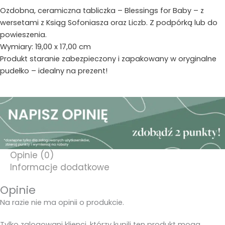
tabliczka
Ozdobna, ceramiczna tabliczka – Blessings for Baby – z
z
wersetami z Ksiąg Sofoniasza oraz Liczb. Z podpórką lub do
podpórką
powieszenia.
Wymiary: 19,00 x 17,00 cm
Produkt staranie zabezpieczony i zapakowany w oryginalne
pudełko – idealny na prezent!
Opinie (0)
Informacje dodatkowe
Opinie
Na razie nie ma opinii o produkcie.
Tylko zalogowani klienci, którzy kupili ten produkt mogą