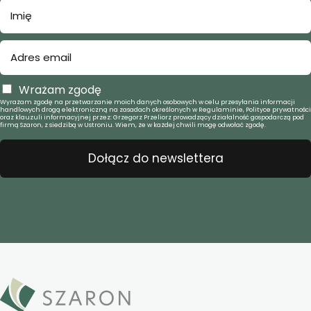
Wrażam zgodę
Wyrażam zgodę na przetwarzanie moich danych osobowych w celu przesyłania informacji
handlowych drogą elektroniczną na zasadach określonych w Regulaminie, Polityce prywatności
oraz klauzuli informacyjnej przez: Grzegorz Przeliorz prowadzący działalność gospodarczą pod
firmą Szaron, z siedzibą w Ustroniu. Wiem, że w każdej chwili mogę odwołać zgodę.
Dołącz do newslettera