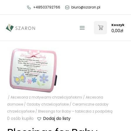
Przejdź
+48503792766
biuro@szaron.pl
do
treści
Koszyk
0,00
zł
Main
Menu
/
Akcesoria z motywami chrześcijańskimi
/
Akcesoria
domowe
/
Ozdoby chrześcijańskie
/
Ceramiczne ozdoby
chrześcijańskie
/ Blessings for Baby – tabliczka z podpórką
0 osób kupiło
Dodaj do listy