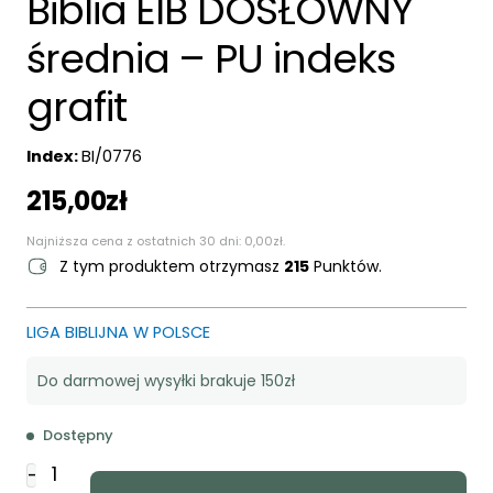
Biblia EIB DOSŁOWNY
średnia – PU indeks
grafit
Index:
BI/0776
215,00
zł
Najniższa cena z ostatnich 30 dni:
0,00
zł
.
Z tym produktem otrzymasz
215
Punktów.
LIGA BIBLIJNA W POLSCE
Do darmowej wysyłki brakuje 150zł
Dostępny
ilość
-
Biblia