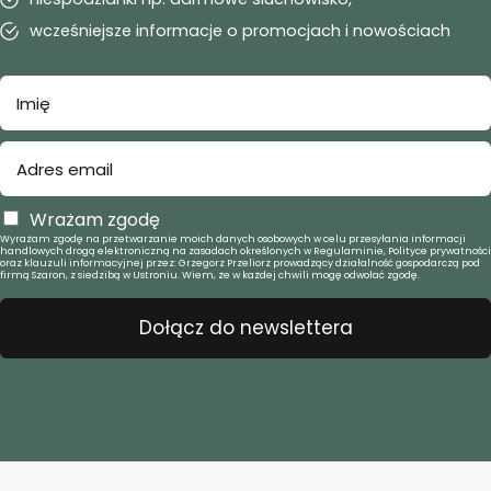
wcześniejsze informacje o promocjach i nowościach
Wrażam zgodę
Wyrażam zgodę na przetwarzanie moich danych osobowych w celu przesyłania informacji
handlowych drogą elektroniczną na zasadach określonych w Regulaminie, Polityce prywatności
oraz klauzuli informacyjnej przez: Grzegorz Przeliorz prowadzący działalność gospodarczą pod
firmą Szaron, z siedzibą w Ustroniu. Wiem, że w każdej chwili mogę odwołać zgodę.
Dołącz do newslettera