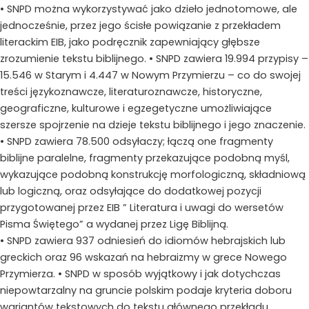
• SNPD można wykorzystywać jako dzieło jednotomowe, ale
jednocześnie, przez jego ścisłe powiązanie z przekładem
literackim EIB, jako podręcznik zapewniający głębsze
zrozumienie tekstu biblijnego. • SNPD zawiera 19.994 przypisy –
15.546 w Starym i 4.447 w Nowym Przymierzu – co do swojej
treści językoznawcze, literaturoznawcze, historyczne,
geograficzne, kulturowe i egzegetyczne umożliwiające
szersze spojrzenie na dzieje tekstu biblijnego i jego znaczenie.
• SNPD zawiera 78.500 odsyłaczy; łączą one fragmenty
biblijne paralelne, fragmenty przekazujące podobną myśl,
wykazujące podobną konstrukcję morfologiczną, składniową
lub logiczną, oraz odsyłające do dodatkowej pozycji
przygotowanej przez EIB ” Literatura i uwagi do wersetów
Pisma Świętego” a wydanej przez Ligę Biblijną.
• SNPD zawiera 937 odniesień do idiomów hebrajskich lub
greckich oraz 96 wskazań na hebraizmy w grece Nowego
Przymierza. • SNPD w sposób wyjątkowy i jak dotychczas
niepowtarzalny na gruncie polskim podaje kryteria doboru
wariantów tekstowych do tekstu głównego przekładu.