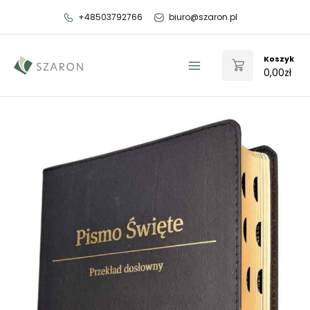
Przejdź
+48503792766
biuro@szaron.pl
do
treści
Koszyk
0,00
zł
Main
Menu