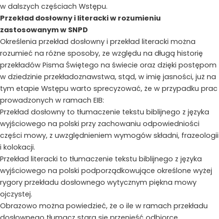
w dalszych częściach Wstępu.
Przekład dosłowny i literacki w rozumieniu
zastosowanym w SNPD
Określenia przekład dosłowny i przekład literacki można
rozumieć na różne sposoby, ze względu na długą historię
przekładów Pisma Świętego na świecie oraz dzięki postępom
w dziedzinie przekładoznawstwa, stąd, w imię jasności, już na
tym etapie Wstępu warto sprecyzować, że w przypadku prac
prowadzonych w ramach EIB:
Przekład dosłowny to tłumaczenie tekstu biblijnego z języka
wyjściowego na polski przy zachowaniu odpowiedniości
części mowy, z uwzględnieniem wymogów składni, frazeologii
i kolokacji.
Przekład literacki to tłumaczenie tekstu biblijnego z języka
wyjściowego na polski podporządkowujące określone wyżej
rygory przekładu dosłownego wytycznym piękna mowy
ojczystej.
Obrazowo można powiedzieć, że o ile w ramach przekładu
dosłownego tłumacz stara się przenieść odbiorcę