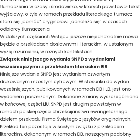
tłumaczenia w czasy i środowisko, w których powstawał tekst
wyjściowy, o tyle w ramach przekładu literackiego tłumacz
stara się „pomóc” oryginałowi „odnaleźć się” w czasach
odbiorcy tłumaczenia.
W dalszych częściach Wstępu jeszcze niejednokrotnie mowa
będzie o przekładach dosłownym i literackim, w ustalonym
wyżej rozumieniu, w różnych kontekstach.
Związek niniejszego wydania SNPD z wydaniami
wcześniejszymi i z przekładem literackim EIB
Niniejsze wydanie SNPD jest wydaniem czwartym
drukowanym i szóstym cyfrowym. W stosunku do wydań
wcześniejszych, publikowanych w ramach EIB i LB, jest ono
wydaniem poszerzonym. Dokonane zmiany wyszczególniono
w końcowej części LiU. SNPD jest drugim powstałym w
ramach polskiej części chrześcijaństwa ewangelicznego
dziełem przekładu Pisma Świętego z języków oryginalnych.
Przekład ten pozostaje w ścisłym związku z przekładem
literackim, dokonanym w ramach EIB, noszącym podobny