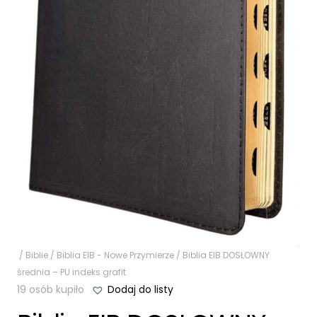
/
Biblie
/
Biblia EIB - Nowe Przymierze
/ Biblia EIB DOSŁOWNY
średnia – PU indeks grafit
19 osób kupiło
Dodaj do listy