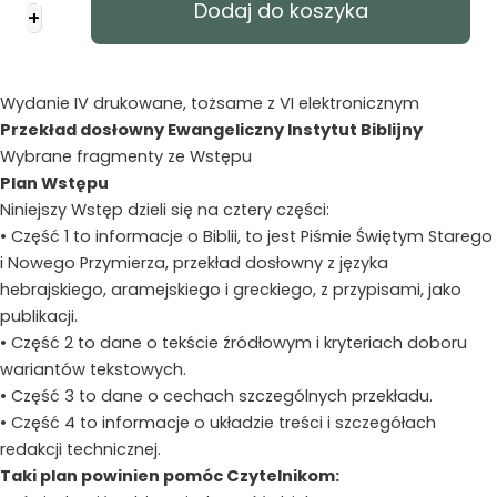
Dodaj do koszyka
+
EIB
DOSŁOWNY
średnia
-
Wydanie IV drukowane, tożsame z VI elektronicznym
PU
Przekład dosłowny Ewangeliczny Instytut Biblijny
indeks
Wybrane fragmenty ze Wstępu
grafit
Plan Wstępu
Niniejszy Wstęp dzieli się na cztery części:
• Część 1 to informacje o Biblii, to jest Piśmie Świętym Starego
i Nowego Przymierza, przekład dosłowny z języka
hebrajskiego, aramejskiego i greckiego, z przypisami, jako
publikacji.
• Część 2 to dane o tekście źródłowym i kryteriach doboru
wariantów tekstowych.
• Część 3 to dane o cechach szczególnych przekładu.
• Część 4 to informacje o układzie treści i szczegółach
redakcji technicznej.
Taki plan powinien pomóc Czytelnikom: