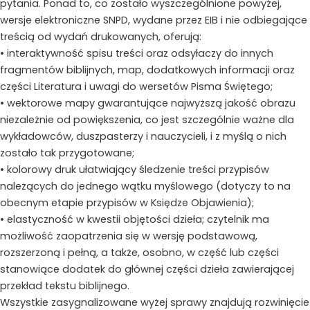
pytania. Ponad to, co zostało wyszczególnione powyżej,
wersje elektroniczne SNPD, wydane przez EIB i nie odbiegające
treścią od wydań drukowanych, oferują:
• interaktywność spisu treści oraz odsyłaczy do innych
fragmentów biblijnych, map, dodatkowych informacji oraz
części Literatura i uwagi do wersetów Pisma Świętego;
• wektorowe mapy gwarantujące najwyższą jakość obrazu
niezależnie od powiększenia, co jest szczególnie ważne dla
wykładowców, duszpasterzy i nauczycieli, i z myślą o nich
zostało tak przygotowane;
• kolorowy druk ułatwiający śledzenie treści przypisów
należących do jednego wątku myślowego (dotyczy to na
obecnym etapie przypisów w Księdze Objawienia);
• elastyczność w kwestii objętości dzieła; czytelnik ma
możliwość zaopatrzenia się w wersję podstawową,
rozszerzoną i pełną, a także, osobno, w część lub części
stanowiące dodatek do głównej części dzieła zawierającej
przekład tekstu biblijnego.
Wszystkie zasygnalizowane wyżej sprawy znajdują rozwinięcie