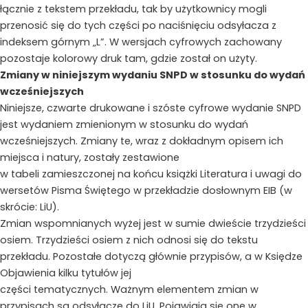
łącznie z tekstem przekładu, tak by użytkownicy mogli
przenosić się do tych części po naciśnięciu odsyłacza z
indeksem górnym „L”. W wersjach cyfrowych zachowany
pozostaje kolorowy druk tam, gdzie został on użyty.
Zmiany w niniejszym wydaniu SNPD w stosunku do wydań
wcześniejszych
Niniejsze, czwarte drukowane i szóste cyfrowe wydanie SNPD
jest wydaniem zmienionym w stosunku do wydań
wcześniejszych. Zmiany te, wraz z dokładnym opisem ich
miejsca i natury, zostały zestawione
w tabeli zamieszczonej na końcu książki Literatura i uwagi do
wersetów Pisma Świętego w przekładzie dosłownym EIB (w
skrócie: LiU).
Zmian wspomnianych wyżej jest w sumie dwieście trzydzieści
osiem. Trzydzieści osiem z nich odnosi się do tekstu
przekładu. Pozostałe dotyczą głównie przypisów, a w Księdze
Objawienia kilku tytułów jej
części tematycznych. Ważnym elementem zmian w
przypisach są odsyłacze do LiU. Pojawiają się one w