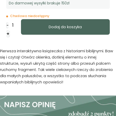
Do darmowej wysyłki brakuje 150zł
Chwilowo niedostępny
ilość
-
Dodaj do koszyka
Biblia
+
-
czytaj
i
Pierwsza interaktywna książeczka z historiami biblijnymi. Baw
baw
się i czytaj! Otwórz okienka, dotknij elementu o innej
się
strukturze, wysuń ukrytą część strony albo przesuń palcem
ruchomy fragment. Tak wiele ciekawych rzeczy do zrobienia
dla małych paluszków, a wszystko to podczas słuchania
wspaniałych biblijnych opowieści!