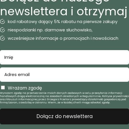
newslettera i otrzymaj
kod rabatowy dający 5% rabatu na pierwsze zakupy
niespodzianki np. darmowe słuchowisko,
wcześniejsze informacje o promocjach i nowościach
Wrażam zgodę
Wyrażam zgodę na przetwarzanie moich danych osobowych w celu przesyłania informacji
handlowych drogą elektroniczną na zasadach określonych w Regulaminie, Polityce prywatności
oraz klauzuli informacyjnej przez: Grzegorz Przeliorz prowadzący działalność gospodarczą pod
firmą Szaron, z siedzibą w Ustroniu. Wiem, że w każdej chwili mogę odwołać zgodę.
Dołącz do newslettera