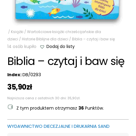
/
Książki
/
Wartościowe książki chrześcijańskie dla
dzieci
/
Historie Biblijne dla dzieci
/ Biblia – czytaj i baw się
14 osób kupiło
Dodaj do listy
Biblia – czytaj i baw się
Index:
DB/0293
35,90
zł
Najniższa cena z ostatnich 30 dni:
35,90
zł
.
Z tym produktem otrzymasz
36
Punktów.
WYDAWNICTWO DIECEZJALNE I DRUKARNIA SAND