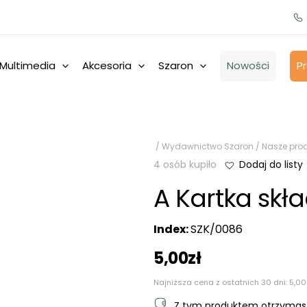
Multimedia
Akcesoria
Szaron
Nowości
P
/
Wydawnictwo Szaron
/
Nasze pro
4 osób kupiło
Dodaj do listy
A Kartka skł
Index:
SZK/0086
5,00
zł
Najniższa cena z ostatnich 30 dni:
5,00
Z tym produktem otrzyma