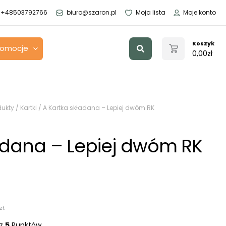
+48503792766
biuro@szaron.pl
Moja lista
Moje konto
Szukaj
Koszyk
romocje
0,00
zł
dukty
/
Kartki
/ A Kartka składana – Lepiej dwóm RK
adana – Lepiej dwóm RK
zł
.
sz
5
Punktów.