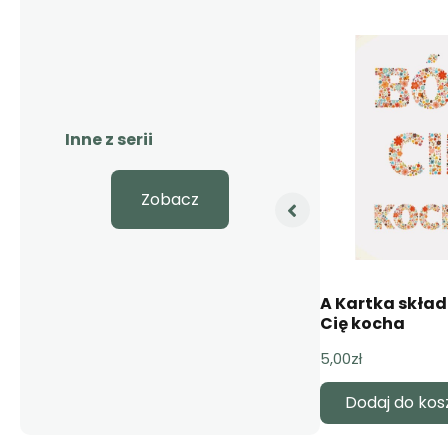
Inne z serii
Zobacz
óg
A Kartka składana – Bóg
A Kartka skła
cię kocha – misiu
Cię kocha
5,00
zł
5,00
zł
Dodaj do koszyka
Dodaj do kos