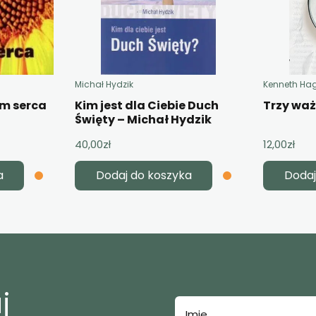
Michał Hydzik
Kenneth Ha
em serca
Kim jest dla Ciebie Duch
Trzy wa
Święty – Michał Hydzik
40,00
zł
12,00
zł
a
Dodaj do koszyka
Dodaj
j