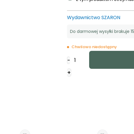
Wydawnictwo SZARON
Do darmowej wysyłki brakuje 15
Chwilowo niedostępny
ilość
-
A
Kartka
+
składana
-
Lepiej
dwóm
RK