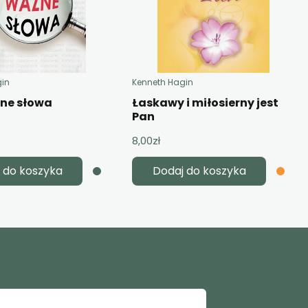
gin
Kenneth Hagin
żne słowa
Łaskawy i miłosierny jest
Pan
8,00
zł
 do koszyka
Dodaj do koszyka