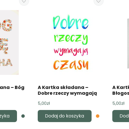
dana – Bóg
A Kartka składana –
A Kart
Dobre rzeczy wymagają
Błogos
czasu
5,00
zł
5,00
zł
zyka
Dodaj do koszyka
Dod