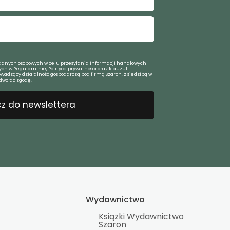
anych osobowych w celu przesyłania informacji handlowych
ch w Regulaminie, Polityce prywatności oraz klauzuli
owadzący działalność gospodarczą pod firmą Szaron, z siedzibą w
dwołać zgodę.
z do newslettera
Wydawnictwo
Książki Wydawnictwo
Szaron