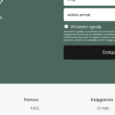
y
ch
Wrażam zgodę
Wyrażam zgodę na przetwarzanie moich d
drogą elektroniczną na zasadach określony
informacyjnej przez: Grzegorz Przeliorz pr
Ustroniu. Wiem, że w każdej chwili mogę o
Dołąc
Pomoc
Księgarnia
FAQ
O nas