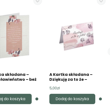
ka składana –
A Kartka składana –
ławieństwo – beż
Dziękuję za to że –
akwarela
5,00
zł
aj do koszyka
Dodaj do koszyka