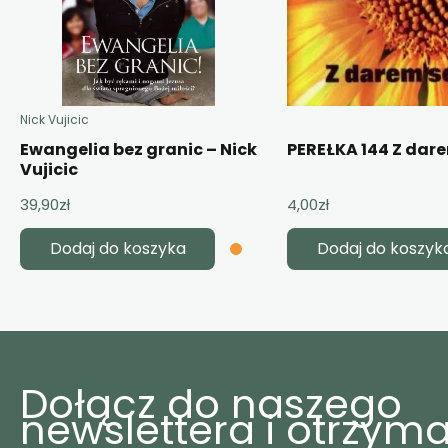
Nick Vujicic
Ewangelia bez granic – Nick
PEREŁKA 144 Z dar
Vujicic
39,90
zł
4,00
zł
Dodaj do koszyka
Dodaj do koszyk
Dołącz do naszego
newslettera i otrzyma