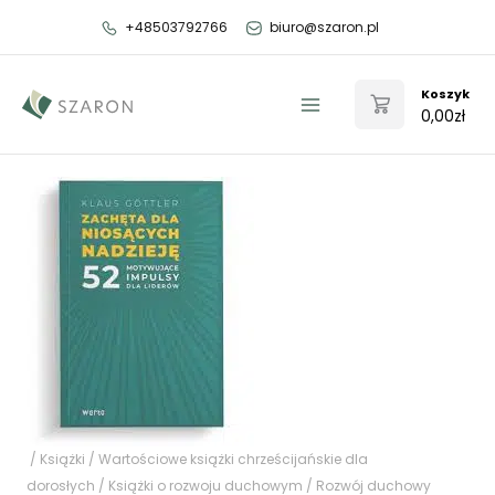
Przejdź
+48503792766
biuro@szaron.pl
do
treści
Koszyk
0,00
zł
Main
Menu
/
Książki
/
Wartościowe książki chrześcijańskie dla
dorosłych
/
Książki o rozwoju duchowym
/
Rozwój duchowy