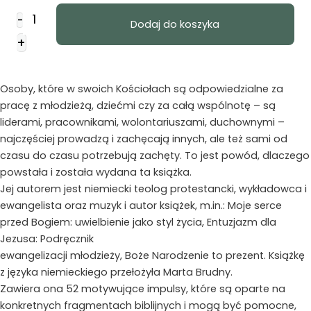
ilość
-
Dodaj do koszyka
Zachęta
+
dla
niosących
nadzieję
Osoby, które w swoich Kościołach są odpowiedzialne za
pracę z młodzieżą, dziećmi czy za całą wspólnotę – są
liderami, pracownikami, wolontariuszami, duchownymi –
najczęściej prowadzą i zachęcają innych, ale też sami od
czasu do czasu potrzebują zachęty. To jest powód, dlaczego
powstała i została wydana ta książka.
Jej autorem jest niemiecki teolog protestancki, wykładowca i
ewangelista oraz muzyk i autor książek, m.in.: Moje serce
przed Bogiem: uwielbienie jako styl życia, Entuzjazm dla
Jezusa: Podręcznik
ewangelizacji młodzieży, Boże Narodzenie to prezent. Książkę
z języka niemieckiego przełożyła Marta Brudny.
Zawiera ona 52 motywujące impulsy, które są oparte na
konkretnych fragmentach biblijnych i mogą być pomocne,