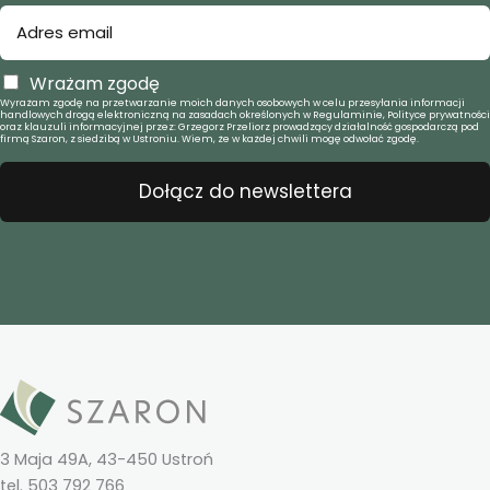
Wrażam zgodę
Wyrażam zgodę na przetwarzanie moich danych osobowych w celu przesyłania informacji
handlowych drogą elektroniczną na zasadach określonych w Regulaminie, Polityce prywatności
oraz klauzuli informacyjnej przez: Grzegorz Przeliorz prowadzący działalność gospodarczą pod
firmą Szaron, z siedzibą w Ustroniu. Wiem, że w każdej chwili mogę odwołać zgodę.
Dołącz do newslettera
3 Maja 49A, 43-450 Ustroń
tel. 503 792 766