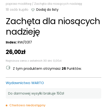
poprzez modlitwę
/ Zachęta dla niosących nadzieję
18 osób kupiło
Dodaj do listy
Zachęta dla niosących
nadzieję
Index:
RW/0317
26,00
zł
Najniższa cena z ostatnich 30 dni:
0,00
zł
.
Z tym produktem otrzymasz
26
Punktów.
Wydawnictwo WARTO
Do darmowej wysyłki brakuje 150zł
Chwilowo niedostępny