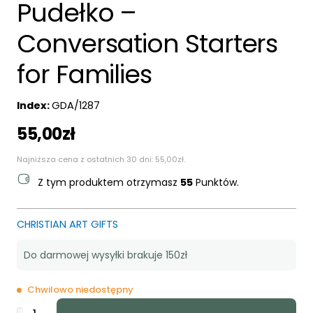
Pudełko –
Conversation Starters
for Families
Index:
GDA/1287
55,00
zł
Najniższa cena z ostatnich 30 dni:
55,00
zł
.
Z tym produktem otrzymasz
55
Punktów.
CHRISTIAN ART GIFTS
Do darmowej wysyłki brakuje 150zł
Chwilowo niedostępny
ilość