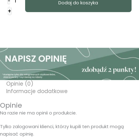
-
Dodaj do koszyka
Pudełko
+
-
Conversation
Starters
for
Families
Opinie (0)
Informacje dodatkowe
Opinie
Na razie nie ma opinii o produkcie.
Tylko zalogowani klienci, którzy kupili ten produkt mogą
napisać opinię.