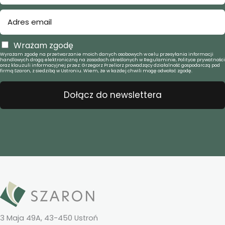
Wrażam zgodę
Wyrażam zgodę na przetwarzanie moich danych osobowych w celu przesyłania informacji
handlowych drogą elektroniczną na zasadach określonych w Regulaminie, Polityce prywatności
oraz klauzuli informacyjnej przez: Grzegorz Przeliorz prowadzący działalność gospodarczą pod
firmą Szaron, z siedzibą w Ustroniu. Wiem, że w każdej chwili mogę odwołać zgodę.
Dołącz do newslettera
3 Maja 49A, 43-450 Ustroń