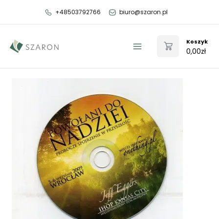
Przejdź
+48503792766
biuro@szaron.pl
do
treści
Koszyk
0,00
zł
Main
Menu