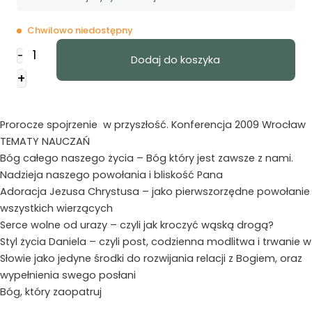
Chwilowo niedostępny
ilość
-
Dodaj do koszyka
Powołani
+
do
Nadziei
MP3
Prorocze spojrzenie w przyszłość. Konferencja 2009 Wrocław
TEMATY NAUCZAŃ
Bóg całego naszego życia – Bóg który jest zawsze z nami.
Nadzieja naszego powołania i bliskość Pana
Adoracja Jezusa Chrystusa – jako pierwszorzędne powołanie
wszystkich wierzących
Serce wolne od urazy – czyli jak kroczyć wąską drogą?
Styl życia Daniela – czyli post, codzienna modlitwa i trwanie w
Słowie jako jedyne środki do rozwijania relacji z Bogiem, oraz
wypełnienia swego posłani
Bóg, który zaopatruj