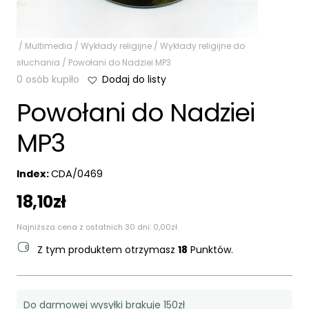
/
Multimedia
/
Wykłady religijne
/
Wykłady religijne do
słuchania
/ Powołani do Nadziei MP3
0 osób kupiło
Dodaj do listy
Powołani do Nadziei
MP3
Index:
CDA/0469
18,10
zł
Najniższa cena z ostatnich 30 dni:
0,00
zł
.
Z tym produktem otrzymasz
18
Punktów.
Do darmowej wysyłki brakuje 150zł