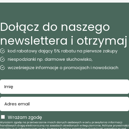
Dołącz do naszego
newslettera i otrzymaj
kod rabatowy dający 5% rabatu na pierwsze zakupy
niespodzianki np. darmowe słuchowisko,
wcześniejsze informacje o promocjach i nowościach
Wrażam zgodę
Wyrażam zgodę na przetwarzanie moich danych osobowych w celu przesyłania informacji
handlowych drogą elektroniczną na zasadach określonych w Regulaminie, Polityce prywatności
oraz klauzuli informacyjnej przez: Grzegorz Przeliorz prowadzący działalność gospodarczą pod