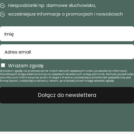
niespodzianki np. darmowe słuchowisko,
wcześniejsze informacje o promocjach i nowościach
Wrażam zgodę
Wyrażam zgodę na przetwarzanie moich danych osobowych w celu przesyłania informacji
handlowych drogą elektroniczną na zasadach określonych w Regulaminie, Polityce prywatności
oraz klauzuli informacyjnej przez: Grzegorz Przeliorz prowadzący działalność gospodarczą pod
firmą Szaron, z siedzibą w Ustroniu. Wiem, że w każdej chwili mogę odwołać zgodę.
Dołącz do newslettera