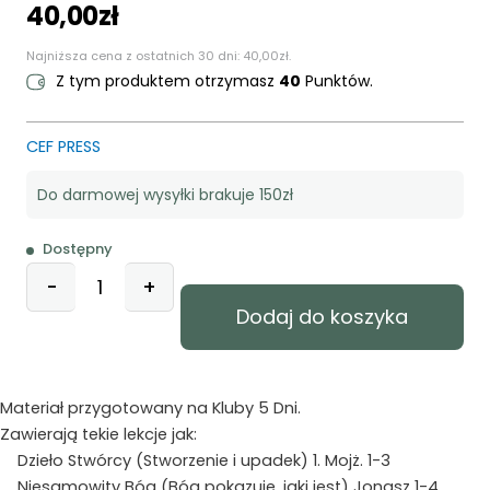
40,00
zł
Najniższa cena z ostatnich 30 dni:
40,00
zł
.
Z tym produktem otrzymasz
40
Punktów.
CEF PRESS
Do darmowej wysyłki brakuje 150zł
Dostępny
ilość
-
+
Pełny
Dodaj do koszyka
obraz
Materiał przygotowany na Kluby 5 Dni.
Zawierają tekie lekcje jak:
Dzieło Stwórcy (Stworzenie i upadek) 1. Mojż. 1-3
Niesamowity Bóg (Bóg pokazuje, jaki jest) Jonasz 1-4