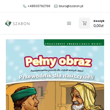
Przejdź
+48503792766
biuro@szaron.pl
do
treści
Koszyk
0,00
zł
Main
Menu