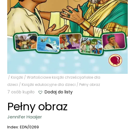
/
Książki
/
Wartościowe książki chrześcijańskie dla
dzieci
/
Książki edukacyjne dla dzieci
/ Pełny obraz
7 osób kupiło
Dodaj do listy
Pełny obraz
Jennifer Haaijer
Index:
EDN/0269