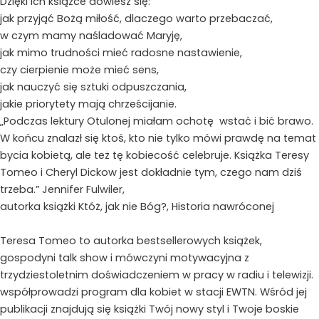
Dzięki ich książce dowiesz się:
jak przyjąć Bożą miłość, dlaczego warto przebaczać,
w czym mamy naśladować Maryję,
jak mimo trudności mieć radosne nastawienie,
czy cierpienie może mieć sens,
jak nauczyć się sztuki odpuszczania,
jakie priorytety mają chrześcijanie.
„Podczas lektury Otulonej miałam ochotę wstać i bić brawo.
W końcu znalazł się ktoś, kto nie tylko mówi prawdę na temat
bycia kobietą, ale też tę kobiecość celebruje. Książka Teresy
Tomeo i Cheryl Dickow jest dokładnie tym, czego nam dziś
trzeba.”
Jennifer Fulwiler,
autorka książki Któż, jak nie Bóg?, Historia nawróconej
Teresa Tomeo to autorka bestsellerowych książek,
gospodyni talk show i mówczyni motywacyjna z
trzydziestoletnim doświadczeniem w pracy w radiu i telewizji.
współprowadzi program dla kobiet w stacji EWTN. Wśród jej
publikacji znajdują się książki Twój nowy styl i Twoje boskie