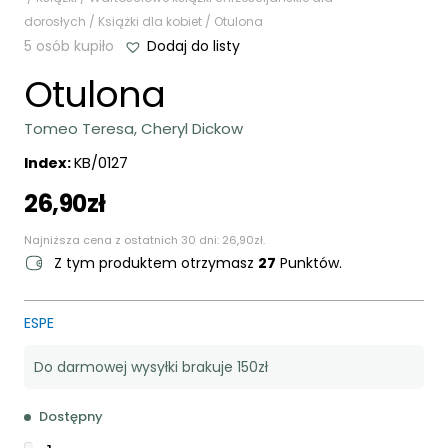
dorosłych
/
Książki dla kobiet
/ Otulona
5 osób kupiło
Dodaj do listy
Otulona
Tomeo Teresa, Cheryl Dickow
Index:
KB/0127
26,90
zł
Najniższa cena z ostatnich 30 dni:
26,90
zł
.
Z tym produktem otrzymasz
27
Punktów.
ESPE
Do darmowej wysyłki brakuje 150zł
Dostępny
ilość