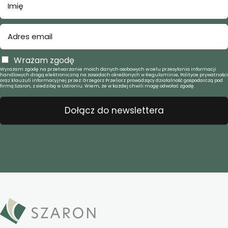
Wrażam zgodę
Wyrażam zgodę na przetwarzanie moich danych osobowych w celu przesyłania informacji
handlowych drogą elektroniczną na zasadach określonych w Regulaminie, Polityce prywatności
oraz klauzuli informacyjnej przez: Grzegorz Przeliorz prowadzący działalność gospodarczą pod
firmą Szaron, z siedzibą w Ustroniu. Wiem, że w każdej chwili mogę odwołać zgodę.
Dołącz do newslettera