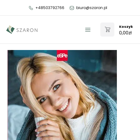
Przejdź
+48503792766
biuro@szaron.pl
do
treści
Koszyk
0,00
zł
Main
Menu