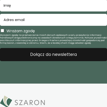
Wrażam zgodę
Wyrażam zgodę na przetwarzanie moich danych osobowych w celu przesyłania informacji
handlowych drogą elektroniczną na zasadach określonych w Regulaminie, Polityce prywatności
oraz klauzuli informacyjnej przez: Grzegorz Przeliorz prowadzący działalność gospodarczą pod
firmą Szaron, z siedzibą w Ustroniu. Wiem, że w każdej chwili mogę odwołać zgodę.
Dołącz do newslettera