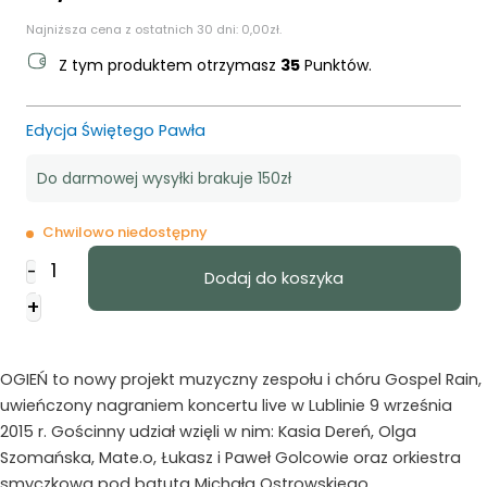
Najniższa cena z ostatnich 30 dni:
0,00
zł
.
Z tym produktem otrzymasz
35
Punktów.
Edycja Świętego Pawła
Do darmowej wysyłki brakuje 150zł
Chwilowo niedostępny
ilość
-
Dodaj do koszyka
Ogień
+
-
Gospel
Rain
OGIEŃ to nowy projekt muzyczny zespołu i chóru Gospel Rain,
uwieńczony nagraniem koncertu live w Lublinie 9 września
2015 r. Gościnny udział wzięli w nim: Kasia Dereń, Olga
Szomańska, Mate.o, Łukasz i Paweł Golcowie oraz orkiestra
smyczkowa pod batutą Michała Ostrowskiego.