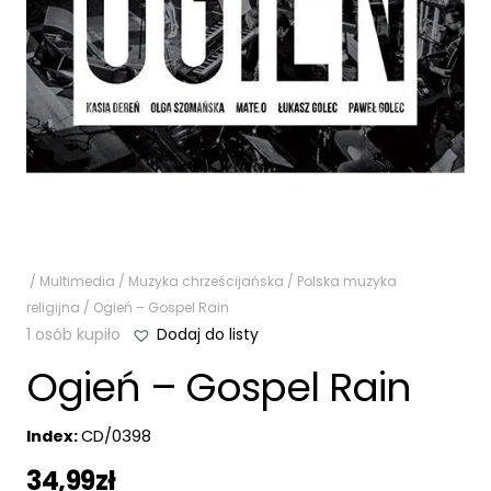
/
Multimedia
/
Muzyka chrześcijańska
/
Polska muzyka
religijna
/ Ogień – Gospel Rain
1 osób kupiło
Dodaj do listy
Ogień – Gospel Rain
Index:
CD/0398
34,99
zł