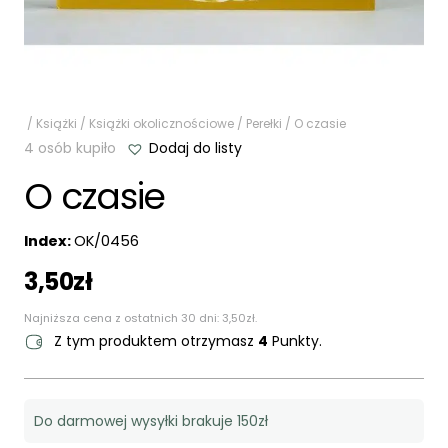
/
Książki
/
Książki okolicznościowe
/
Perełki
/ O czasie
4 osób kupiło
Dodaj do listy
O czasie
Index:
OK/0456
3,50
zł
Najniższa cena z ostatnich 30 dni:
3,50
zł
.
Z tym produktem otrzymasz
4
Punkty.
Do darmowej wysyłki brakuje 150zł