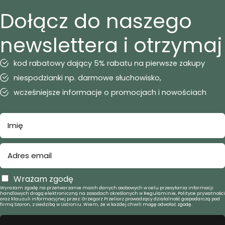
Dołącz do naszego
newslettera i otrzymaj
kod rabatowy dający 5% rabatu na pierwsze zakupy
niespodzianki np. darmowe słuchowisko,
wcześniejsze informacje o promocjach i nowościach
Wrażam zgodę
Wyrażam zgodę na przetwarzanie moich danych osobowych w celu przesyłania informacji
handlowych drogą elektroniczną na zasadach określonych w Regulaminie, Polityce prywatności
oraz klauzuli informacyjnej przez: Grzegorz Przeliorz prowadzący działalność gospodarczą pod
firmą Szaron, z siedzibą w Ustroniu. Wiem, że w każdej chwili mogę odwołać zgodę.