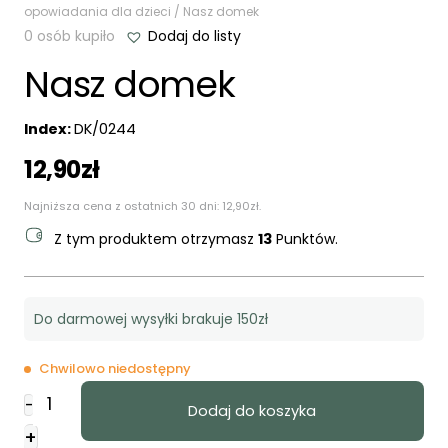
opowiadania dla dzieci
/ Nasz domek
0 osób kupiło
Dodaj do listy
Nasz domek
Index:
DK/0244
12,90
zł
Najniższa cena z ostatnich 30 dni:
12,90
zł
.
Z tym produktem otrzymasz
13
Punktów.
Do darmowej wysyłki brakuje 150zł
Chwilowo niedostępny
ilość
-
Dodaj do koszyka
Nasz
+
domek