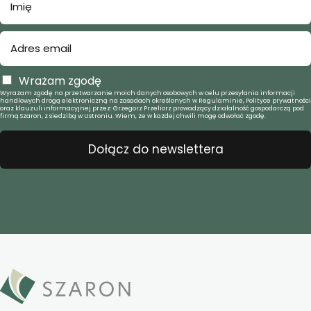
Wrażam zgodę
Wyrażam zgodę na przetwarzanie moich danych osobowych w celu przesyłania informacji
handlowych drogą elektroniczną na zasadach określonych w Regulaminie, Polityce prywatności
oraz klauzuli informacyjnej przez: Grzegorz Przeliorz prowadzący działalność gospodarczą pod
firmą Szaron, z siedzibą w Ustroniu. Wiem, że w każdej chwili mogę odwołać zgodę.
Dołącz do newslettera