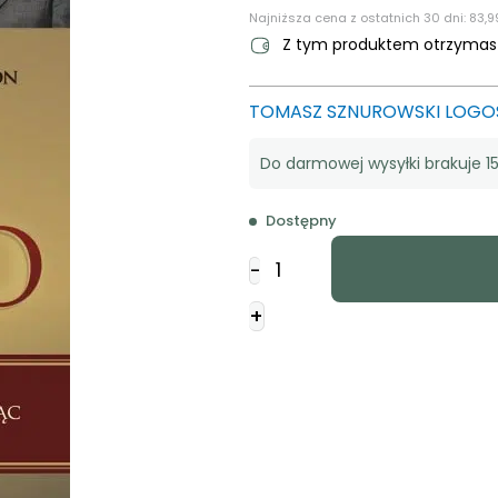
Najniższa cena z ostatnich 30 dni:
83,9
Z tym produktem otrzyma
TOMASZ SZNUROWSKI LOGO
Do darmowej wysyłki brakuje 15
Dostępny
ilość
-
Moc
jednego
+