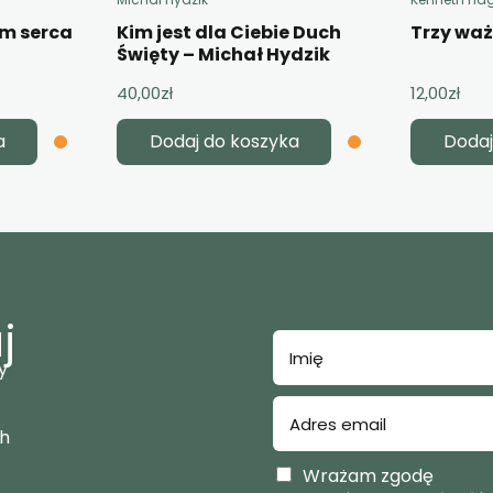
em serca
Kim jest dla Ciebie Duch
Trzy wa
Święty – Michał Hydzik
40,00
zł
12,00
zł
a
Dodaj do koszyka
Dodaj
j
y
ch
Wrażam zgodę