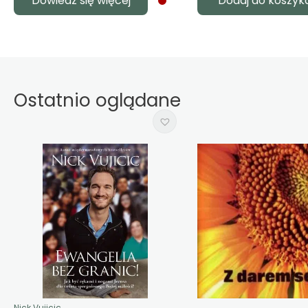
Dowiedz się więcej
Dodaj do koszyk
Ostatnio oglądane
Nick Vujicic