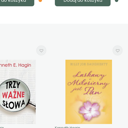
 do koszyka
Dodaj do koszyka
gin
Kenneth Hagin