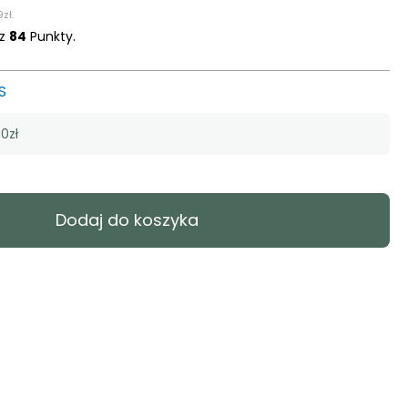
9
zł
.
sz
84
Punkty.
S
0zł
Dodaj do koszyka