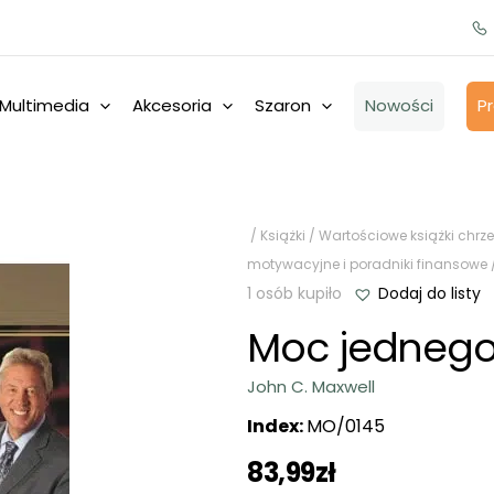
Multimedia
Akcesoria
Szaron
Nowości
P
/
Książki
/
Wartościowe książki chrze
motywacyjne i poradniki finansowe
1 osób kupiło
Dodaj do listy
Moc jedneg
John C. Maxwell
Index:
MO/0145
83,99
zł