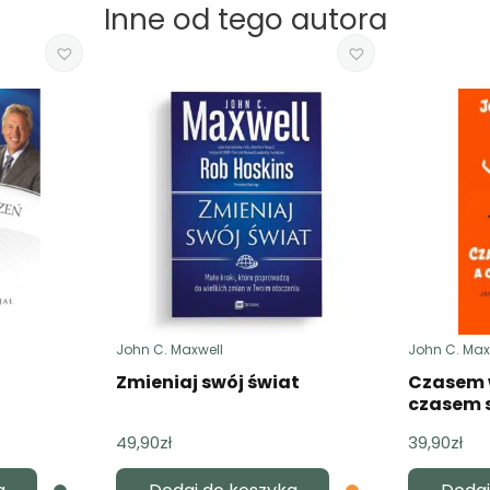
Inne od tego autora
John C. Maxwell
John C. Max
Zmieniaj swój świat
Czasem 
czasem s
49,90
zł
39,90
zł