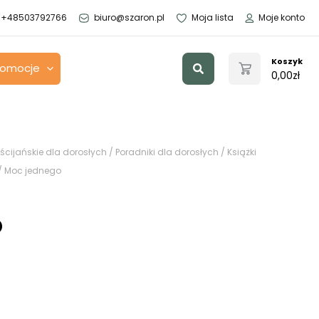
+48503792766
biuro@szaron.pl
Moja lista
Moje konto
Szukaj
Koszyk
romocje
0,00
zł
ścijańskie dla dorosłych
/
Poradniki dla dorosłych
/
Książki
/ Moc jednego
o