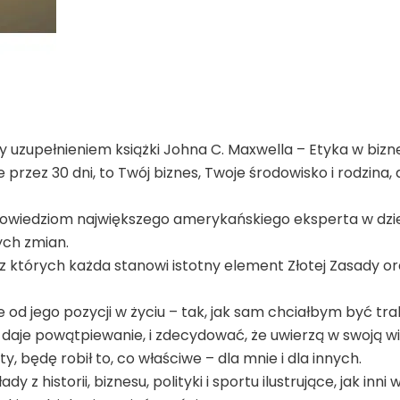
uzupełnieniem książki Johna C. Maxwella – Etyka w biznes
e przez 30 dni, to Twój biznes, Twoje środowisko i rodzina
dpowiedziom największego amerykańskiego eksperta w dz
ych zmian.
i, z których każda stanowi istotny element Złotej Zasady o
ie od jego pozycji w życiu – tak, jak sam chciałbym być tr
daje powątpiewanie, i zdecydować, że uwierzą w swoją wi
y, będę robił to, co właściwe – dla mnie i dla innych.
 historii, biznesu, polityki i sportu ilustrujące, jak inni w