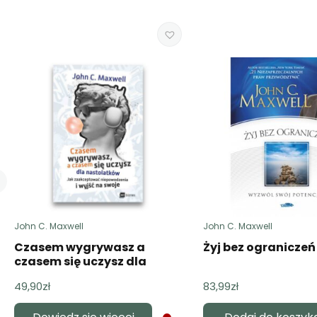
John C. Maxwell
John C. Maxwell
Czasem wygrywasz a
Żyj bez ograniczeń
czasem się uczysz dla
nastolatk
49,90
zł
83,99
zł