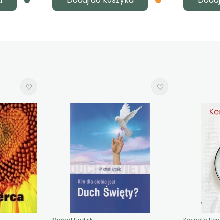
a
Dodaj do koszyka
Dodaj
Michał Hydzik
Kenneth Ha