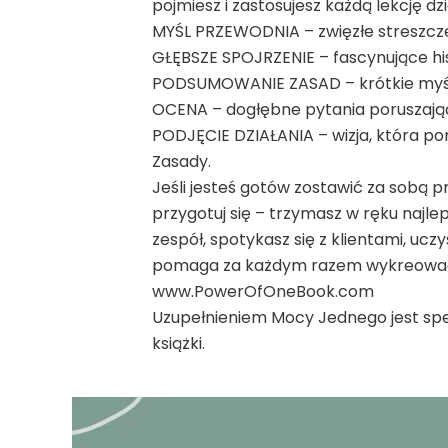
pojmiesz i zastosujesz każdą lekcję dzi
MYŚL PRZEWODNIA – zwięzłe streszcze
GŁĘBSZE SPOJRZENIE – fascynujące hist
PODSUMOWANIE ZASAD – krótkie myśli
OCENA – dogłębne pytania poruszając
PODJĘCIE DZIAŁANIA – wizja, która p
Zasady.
Jeśli jesteś gotów zostawić za sobą p
przygotuj się – trzymasz w ręku najl
zespół, spotykasz się z klientami, uc
pomaga za każdym razem wykreować
www.PowerOfOneBook.com
Uzupełnieniem Mocy Jednego jest spec
książki.