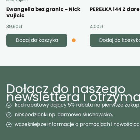
Ewangelia bez granic – Nick
PEREŁKA 144 Z dar
Vujicic
39,90
zł
4,00
zł
Dodaj do koszyka
Dodaj do koszyk
Dołącz do naszego
newslettera i otrzyma
kod rabatowy dający 5% rabatu na pierwsze zakup
niespodzianki np. darmowe słuchowisko,
wcześniejsze informacje o promocjach i nowościa