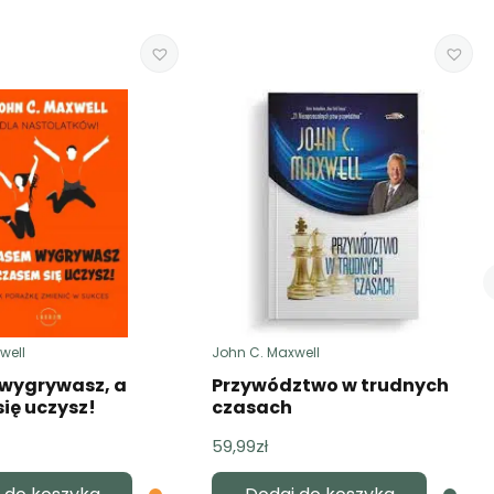
well
John C. Maxwell
wygrywasz, a
Przywództwo w trudnych
ię uczysz!
czasach
59,99
zł