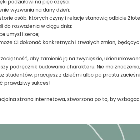
ęki podziałowi na pięć części:
nie wyzwania na dany dzień;
orie osób, których czyny i relacje stanowią odbicie Złote
 do rozważenia w ciągu dnia;
e umysł i serce;
omoże Ci dokonać konkretnych i trwałych zmian, będącyc
rzeciętność, aby zamienić ją na zwycięskie, ukierunkowane
epszy podręcznik budowania charakteru. Nie ma znaczenia,
zysz studentów, pracujesz z dziećmi albo po prostu zacieś
 prawdziwy sukces!
jalna strona internetowa, stworzona po to, by wzbogacić 