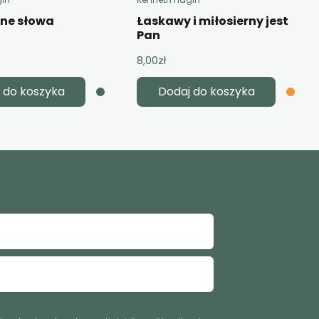
żne słowa
Łaskawy i miłosierny jest
Pan
8,00
zł
 do koszyka
Dodaj do koszyka