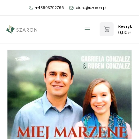
Przejdź
+48503792766
biuro@szaron.pl
do
treści
Koszyk
0,00
zł
Main
Menu