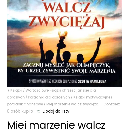
/
Książki
/
Wartościowe książki chrześcijańskie dla
dorosłych
/
Poradniki dla dorosłych
/
Książki motywacyjne i
poradniki finansowe
/ Miej marzenie walcz zwyciężaj – Gonzalez
0 osób kupiło
Dodaj do listy
Miej marzenie walcz