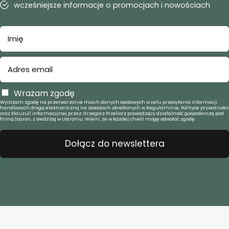
wcześniejsze informacje o promocjach i nowościach
Wrażam zgodę
Wyrażam zgodę na przetwarzanie moich danych osobowych w celu przesyłania informacji
handlowych drogą elektroniczną na zasadach określonych w Regulaminie, Polityce prywatności
oraz klauzuli informacyjnej przez: Grzegorz Przeliorz prowadzący działalność gospodarczą pod
firmą Szaron, z siedzibą w Ustroniu. Wiem, że w każdej chwili mogę odwołać zgodę.
Dołącz do newslettera