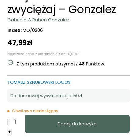
zwyciężaj – Gonzalez
Gabriela & Ruben Gonzalez
Index:
MO/0206
47,99
zł
Najniższa cena z ostatnich 30 dni:
0,00
zł
.
Z tym produktem otrzymasz
48
Punktów.
TOMASZ SZNUROWSKI LOGOS
Do darmowej wysyłki brakuje 150zł
Chwilowo niedostępny
ilość
-
Dodaj do koszyka
Miej
+
marzenie