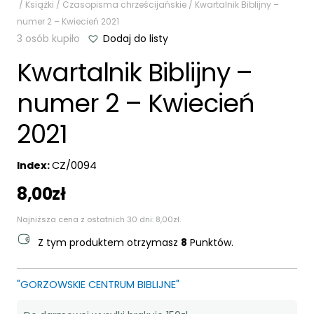
/
Książki
/
Czasopisma chrześcijańskie
/ Kwartalnik Biblijny –
numer 2 – Kwiecień 2021
3 osób kupiło
Dodaj do listy
Kwartalnik Biblijny –
numer 2 – Kwiecień
2021
Index:
CZ/0094
8,00
zł
Najniższa cena z ostatnich 30 dni:
8,00
zł
.
Z tym produktem otrzymasz
8
Punktów.
"GORZOWSKIE CENTRUM BIBLIJNE"