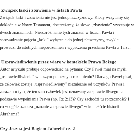
Związek łaski i zbawienia w listach Pawła
Związek łaski i zbawienia nie jest jednopłaszczyznowy. Kiedy wczytamy się
dokładnie w Nowy Testament, dostrzeżemy, że słowo „zbawienie” występuje w
dwóch znaczeniach. Nierozróżnianie tych znaczeń w listach Pawła i
sprowadzanie pojęcia „łaski” wyłącznie do jednej płaszczyzny, zwykle
prowadzi do istotnych nieporozumień i wypaczenia przesłania Pawła z Tarsu.
Usprawiedliwienie przez wiarę w kontekście Prawa Bożego
Autor artykułu próbuje odpowiedzieć na pytania: Czy Paweł miał na myśli
„usprawiedliwienie” w naszym potocznym rozumieniu? Dlaczego Paweł pisał,
że człowiek zostaje „usprawiedliwiony” niezależnie od uczynków Prawa i
zarazem o tym, że ten sam człowiek jest uznawany za sprawiedliwego na
podstawie wypełniania Prawa (np. Rz 2:13)? Czy zachodzi tu sprzeczność? I
co w ogóle oznacza „uznanie za sprawiedliwego” w kontekście historii
Abrahama?
Czy Jeszua jest Bogiem Jahweh? cz. 2