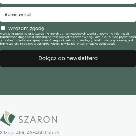
Wrażam zgodę
Wyrażam zgodę na przetwarzanie moich danych osobowych w celu przesyłania informacji
handlowych drogą elektroniczną na zasadach określonych w Regulaminie, Polityce prywatności
oraz klauzuli informacyjnej przez: Grzegorz Przeliorz prowadzący działalność gospodarczą pod
firmą Szaron, z siedzibą w Ustroniu. Wiem, że w każdej chwili mogę odwołać zgodę.
Dołącz do newslettera
3 Maja 49A, 43-450 Ustroń