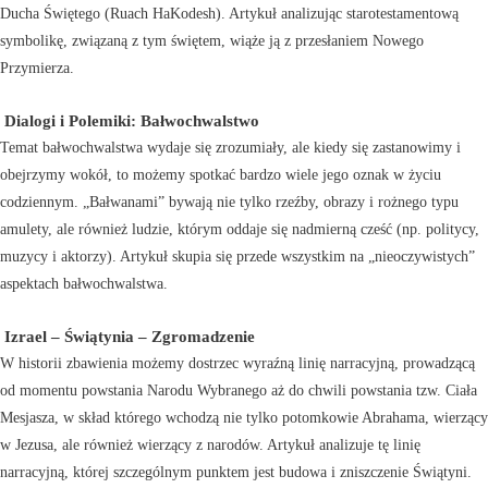
Ducha Świętego (Ruach HaKodesh). Artykuł analizując starotestamentową
symbolikę, związaną z tym świętem, wiąże ją z przesłaniem Nowego
Przymierza.
Dialogi i Polemiki: Bałwochwalstwo
Temat bałwochwalstwa wydaje się zrozumiały, ale kiedy się zastanowimy i
obejrzymy wokół, to możemy spotkać bardzo wiele jego oznak w życiu
codziennym. „Bałwanami” bywają nie tylko rzeźby, obrazy i rożnego typu
amulety, ale również ludzie, którym oddaje się nadmierną cześć (np. politycy,
muzycy i aktorzy). Artykuł skupia się przede wszystkim na „nieoczywistych”
aspektach bałwochwalstwa.
Izrael – Świątynia – Zgromadzenie
W historii zbawienia możemy dostrzec wyraźną linię narracyjną, prowadzącą
od momentu powstania Narodu Wybranego aż do chwili powstania tzw. Ciała
Mesjasza, w skład którego wchodzą nie tylko potomkowie Abrahama, wierzący
w Jezusa, ale również wierzący z narodów. Artykuł analizuje tę linię
narracyjną, której szczególnym punktem jest budowa i zniszczenie Świątyni.