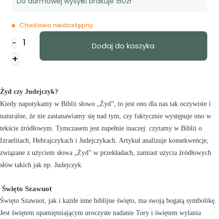
Do darmowej wysyłki brakuje 150zł
Chwilowo niedostępny
ilość
-
Dodaj do koszyka
Kwartalnik
+
Biblijny
-
numer
Żyd czy Judejczyk?
2
Kiedy napotykamy w Biblii słowo „Żyd”, to jest ono dla nas tak oczywiste i
-
naturalne, że nie zastanawiamy się nad tym, czy faktycznie występuje ono w
Kwiecień
tekście źródłowym. Tymczasem jest zupełnie inaczej: czytamy w Biblii o
2021
Izraelitach, Hebrajczykach i Judejczykach. Artykuł analizuje konsekwencje,
związane z użyciem słowa „Żyd” w przekładach, zamiast użycia źródłowych
słów takich jak np. Judejczyk.
Święto Szawuot
Święto Szawuot, jak i każde inne biblijne święto, ma swoją bogatą symbolikę.
Jest świętem upamiętniającym uroczyste nadanie Tory i świętem wylania