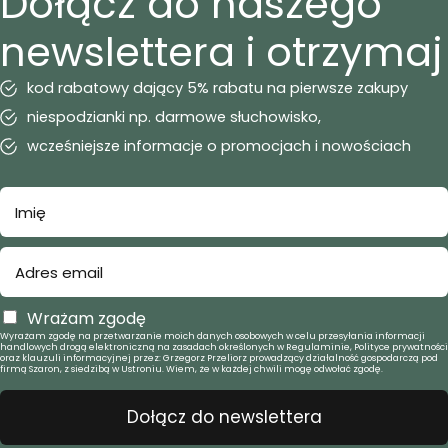
Dołącz do naszego
newslettera i otrzymaj
kod rabatowy dający 5% rabatu na pierwsze zakupy
niespodzianki np. darmowe słuchowisko,
wcześniejsze informacje o promocjach i nowościach
Wrażam zgodę
Wyrażam zgodę na przetwarzanie moich danych osobowych w celu przesyłania informacji
handlowych drogą elektroniczną na zasadach określonych w Regulaminie, Polityce prywatności
oraz klauzuli informacyjnej przez: Grzegorz Przeliorz prowadzący działalność gospodarczą pod
firmą Szaron, z siedzibą w Ustroniu. Wiem, że w każdej chwili mogę odwołać zgodę.
Dołącz do newslettera