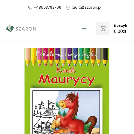
Przejdź
+48503792766
biuro@szaron.pl
do
treści
Koszyk
0,00
zł
Main
Menu