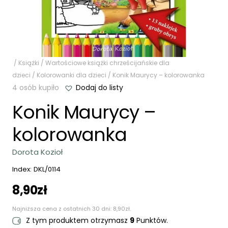
/
Książki
/
Wartościowe książki chrześcijańskie dla
dzieci
/
Kolorowanki dla dzieci
/ Konik Maurycy – kolorowanka
4 osób kupiło
Dodaj do listy
Konik Maurycy –
kolorowanka
Dorota Kozioł
Index:
DKL/0114
8,90
zł
Najniższa cena z ostatnich 30 dni:
8,90
zł
.
Z tym produktem otrzymasz
9
Punktów.