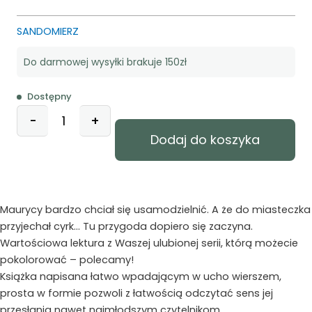
SANDOMIERZ
Do darmowej wysyłki brakuje 150zł
Dostępny
ilość
-
+
Konik
Dodaj do koszyka
Maurycy
-
kolorowanka
Maurycy bardzo chciał się usamodzielnić. A że do miasteczka
przyjechał cyrk… Tu przygoda dopiero się zaczyna.
Wartościowa lektura z Waszej ulubionej serii, którą możecie
pokolorować – polecamy!
Książka napisana łatwo wpadającym w ucho wierszem,
prosta w formie pozwoli z łatwością odczytać sens jej
przesłania nawet najmłodszym czytelnikom.