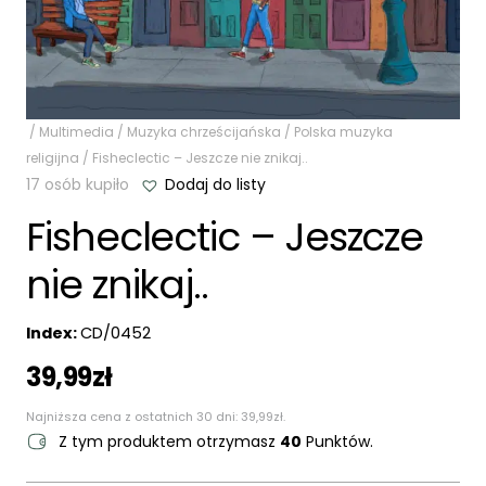
/
Multimedia
/
Muzyka chrześcijańska
/
Polska muzyka
religijna
/ Fisheclectic – Jeszcze nie znikaj..
17 osób kupiło
Dodaj do listy
Fisheclectic – Jeszcze
nie znikaj..
Index:
CD/0452
39,99
zł
Najniższa cena z ostatnich 30 dni:
39,99
zł
.
Z tym produktem otrzymasz
40
Punktów.