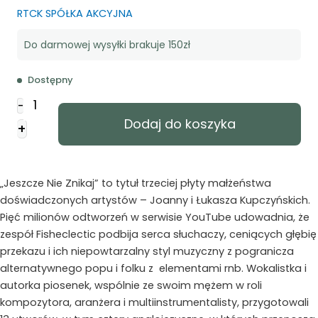
RTCK SPÓŁKA AKCYJNA
Do darmowej wysyłki brakuje 150zł
Dostępny
ilość
-
Fisheclectic
Dodaj do koszyka
+
-
Jeszcze
nie
znikaj..
„Jeszcze Nie Znikaj” to tytuł trzeciej płyty małżeństwa
doświadczonych artystów – Joanny i Łukasza Kupczyńskich.
Pięć milionów odtworzeń w serwisie YouTube udowadnia, że
zespół Fisheclectic podbija serca słuchaczy, ceniących głębię
przekazu i ich niepowtarzalny styl muzyczny z pogranicza
alternatywnego popu i folku z elementami rnb. Wokalistka i
autorka piosenek, wspólnie ze swoim mężem w roli
kompozytora, aranżera i multiinstrumentalisty, przygotowali