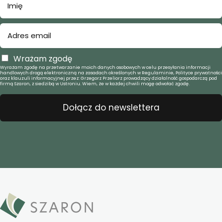
Wrażam zgodę
Wyrażam zgodę na przetwarzanie moich danych osobowych w celu przesyłania informacji
handlowych drogą elektroniczną na zasadach określonych w Regulaminie, Polityce prywatności
oraz klauzuli informacyjnej przez: Grzegorz Przeliorz prowadzący działalność gospodarczą pod
firmą Szaron, z siedzibą w Ustroniu. Wiem, że w każdej chwili mogę odwołać zgodę.
Dołącz do newslettera