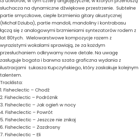
13 utworów, w tym cztery anglojęzyczne, w których przenoszą
słuchacza na dynamiczne dźwiękowe przestrzenie. Subtelne
partie smyczkowe, ciepłe brzmienia gitary akustycznej
(Michał Dziuba), partie mandoli, mandoliny i kontrabasu
łączą się z analogowymi brzmieniami syntezatorów rodem z
lat 80tych. Wielowarstwowe kompozycje razem z
wyrazistymi wokalami sprawiają, że za każdym
przesłuchaniem odkrywamy nowe detale. Na uwagę
zasługuje bogata i barwna szata graficzna wydania z
ilustracjami Łukasza Kupczyńskiego, który zaskakuje kolejnym
talentem.
Tracklista:
1. Fisheclectic – Chodź
2. Fisheclectic – Podróżnik
3. Fisheclectic – Jak ogień w nocy
4. Fisheclectic – Powrót
5. Fisheclectic – Jeszcze nie znikaj
6. Fisheclectic – Zazdrosny
7. Fisheclectic – Eli