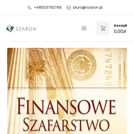
Przejdź
+48503792766
biuro@szaron.pl
do
treści
Koszyk
0,00
zł
Main
Menu