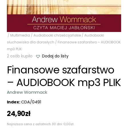
/
Multimedia
/
Audiobooki chrześcijańskie
/
Audiobooki
słuchowiska dla dorosłych
/ Finansowe szafarstwo – AUDIOBOOK
mp3 PLIK
2 osób kupiło
Dodaj do listy
Finansowe szafarstwo
– AUDIOBOOK mp3 PLIK
Andrew Wommack
Index:
CDA/0491
24,90
zł
Najniższa cena z ostatnich 30 dni:
0,00
zł
.