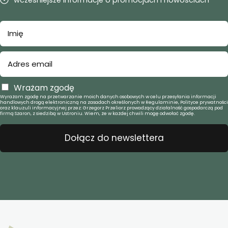
Wrażam zgodę
Wyrażam zgodę na przetwarzanie moich danych osobowych w celu przesyłania informacji
handlowych drogą elektroniczną na zasadach określonych w Regulaminie, Polityce prywatności
oraz klauzuli informacyjnej przez: Grzegorz Przeliorz prowadzący działalność gospodarczą pod
firmą Szaron, z siedzibą w Ustroniu. Wiem, że w każdej chwili mogę odwołać zgodę.
Dołącz do newslettera