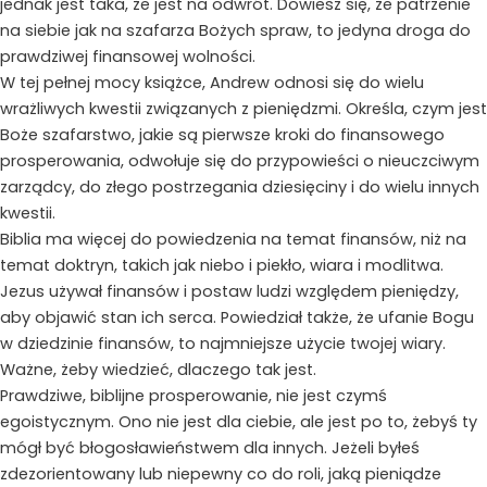
jednak jest taka, że jest na odwrót. Dowiesz się, że patrzenie
na siebie jak na szafarza Bożych spraw, to jedyna droga do
prawdziwej finansowej wolności.
W tej pełnej mocy książce, Andrew odnosi się do wielu
wrażliwych kwestii związanych z pieniędzmi. Określa, czym jest
Boże szafarstwo, jakie są pierwsze kroki do finansowego
prosperowania, odwołuje się do przypowieści o nieuczciwym
zarządcy, do złego postrzegania dziesięciny i do wielu innych
kwestii.
Biblia ma więcej do powiedzenia na temat finansów, niż na
temat doktryn, takich jak niebo i piekło, wiara i modlitwa.
Jezus używał finansów i postaw ludzi względem pieniędzy,
aby objawić stan ich serca. Powiedział także, że ufanie Bogu
w dziedzinie finansów, to najmniejsze użycie twojej wiary.
Ważne, żeby wiedzieć, dlaczego tak jest.
Prawdziwe, biblijne prosperowanie, nie jest czymś
egoistycznym. Ono nie jest dla ciebie, ale jest po to, żebyś ty
mógł być błogosławieństwem dla innych. Jeżeli byłeś
zdezorientowany lub niepewny co do roli, jaką pieniądze