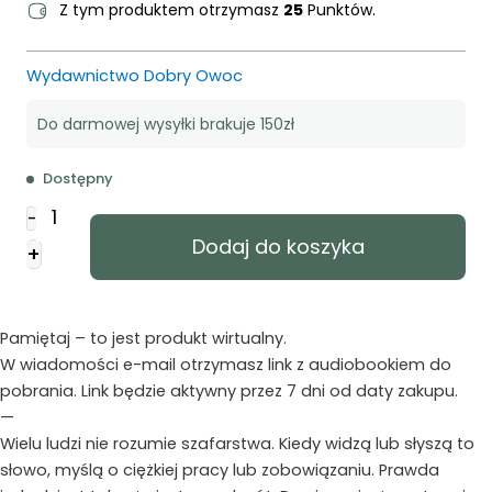
Z tym produktem otrzymasz
25
Punktów.
Wydawnictwo Dobry Owoc
Do darmowej wysyłki brakuje 150zł
Dostępny
ilość
-
Finansowe
Dodaj do koszyka
+
szafarstwo
-
AUDIOBOOK
mp3
Pamiętaj – to jest produkt wirtualny.
PLIK
W wiadomości e-mail otrzymasz link z audiobookiem do
pobrania. Link będzie aktywny przez 7 dni od daty zakupu.
—
Wielu ludzi nie rozumie szafarstwa. Kiedy widzą lub słyszą to
słowo, myślą o ciężkiej pracy lub zobowiązaniu. Prawda