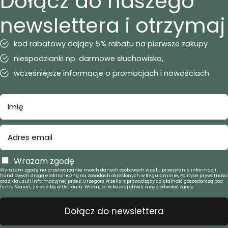
Dołącz do naszego
newslettera i otrzymaj
kod rabatowy dający 5% rabatu na pierwsze zakupy
niespodzianki np. darmowe słuchowisko,
wcześniejsze informacje o promocjach i nowościach
Wrażam zgodę
Wyrażam zgodę na przetwarzanie moich danych osobowych w celu przesyłania informacji
handlowych drogą elektroniczną na zasadach określonych w Regulaminie, Polityce prywatności
oraz klauzuli informacyjnej przez: Grzegorz Przeliorz prowadzący działalność gospodarczą pod
firmą Szaron, z siedzibą w Ustroniu. Wiem, że w każdej chwili mogę odwołać zgodę.
Dołącz do newslettera