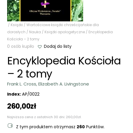
/
Książki
/
Wartościowe książki chrześcijańskie dla
dorosłych
/
Nauka
/
Książki apologetyczne
/ Encyklopedia
Kościoła – 2 tomy
0 osób kupiło
Dodaj do listy
Encyklopedia Kościoła
– 2 tomy
Frank L. Cross, Elizabeth A. Livingstone
Index:
AP/0022
260,00
zł
Najniższa cena z ostatnich 30 dni:
260,00
zł
.
Z tym produktem otrzymasz
260
Punktów.