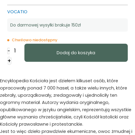
VOCATIO
Do darmowej wysyłki brakuje 150zł
Chwilowo niedostępny
ilość
-
Dodaj do koszyka
Encyklopedia
+
Kościoła
-
2
Encyklopedia Kościoła jest dziełem kilkuset osób, które
tomy
opracowały ponad 7 000 haseł, a także wielu innych, które
zebrały, uporządkowały, zredagowały i ujednoliciły ten
ogromny materiał. Autorzy wydania oryginalnego,
opublikowanego w języku angielskim, reprezentują wszystkie
główne wyznania chrześcijańskie, czyli Kościół katolicki oraz
Kościoły prawosławne i protestanckie.
Jest to więc dzieło prawdziwie ekumeniczne, owoc żmudnej i