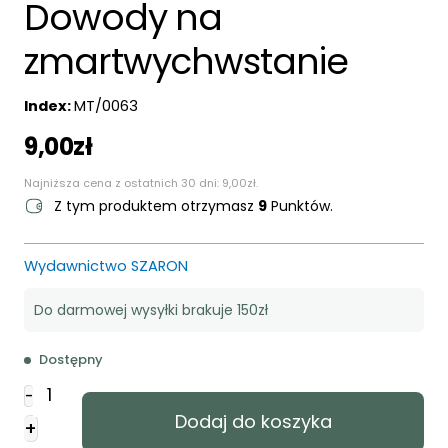
Dowody na
zmartwychwstanie
Index:
MT/0063
9,00
zł
Najniższa cena z ostatnich 30 dni:
9,00
zł
.
Z tym produktem otrzymasz
9
Punktów.
Wydawnictwo SZARON
Do darmowej wysyłki brakuje 150zł
Dostępny
ilość
-
Dowody
Dodaj do koszyka
+
na