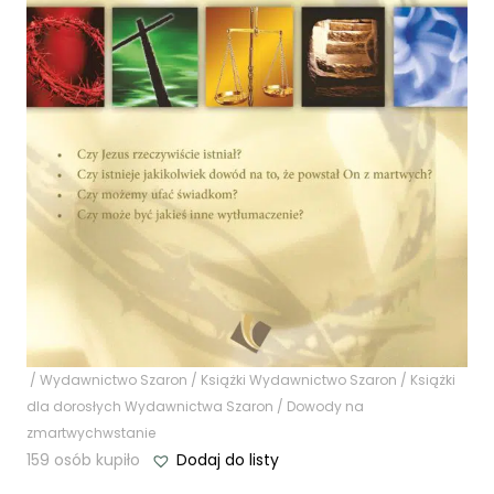
/
Wydawnictwo Szaron
/
Książki Wydawnictwo Szaron
/
Książki
dla dorosłych Wydawnictwa Szaron
/ Dowody na
zmartwychwstanie
159 osób kupiło
Dodaj do listy