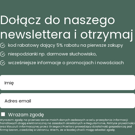
Dołącz do naszego
newslettera i otrzymaj
kod rabatowy dający 5% rabatu na pierwsze zakupy
niespodzianki np. darmowe słuchowisko,
wcześniejsze informacje o promocjach i nowościach
Wrażam zgodę
Wyrażam zgodę na przetwarzanie moich danych osobowych w celu przesyłania informacji
handlowych drogą elektroniczną na zasadach określonych w Regulaminie, Polityce prywatności
oraz klauzuli informacyjnej przez: Grzegorz Przeliorz prowadzący działalność gospodarczą pod
firmą Szaron, z siedzibą w Ustroniu. Wiem, że w każdej chwili mogę odwołać zgodę.