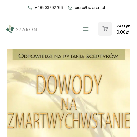
Przejdź
+48503792766
biuro@szaron.pl
do
treści
Koszyk
0,00
zł
Main
Menu