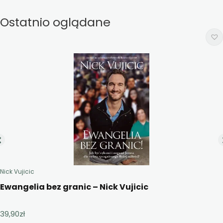
Ostatnio oglądane
Nick Vujicic
Ewangelia bez granic – Nick Vujicic
39,90
zł