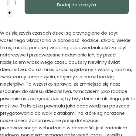
-
Dodaj do koszyka
Dorośli
+
zbyt
wcześnie
W dzisiejszych czasach dzieci są przynaglane do zbyt
wczesnego wkraczania w dorosłość. Rodzice, szkoła, wielkie
firmy, media ponoszą wspólną odpowiedzialność za zbyt
natarczywe i przedwczesne nakłanianie ich, by przed
nadejściem właściwego czasu opuściły niewinny świat
dzieciństwa. Coraz mniej czasu spędzamy z własną rodziną,
zwiększamy tempo życia, stajemy się coraz bardziej
niecierpliwi. To wszystko sprawia, że zmniejsza się nasz
szacunek do okresu dzieciństwa, tymczasem jako rodzice
powinniśmy zachęcać dzieci, by były dziećmi tak długo, jak to
możliwe. Ta książka powstała jako odpowiedź na potrzebę
przygotowania do walki z atakami, na które są narażone
nasze dzieci. Zahamowanie presji dotyczącej
przedwczesnego wchodzenia w dorosłość, jest zadaniem
trudnym, ponieważ wymaga poświęceń, czasu i wysiłku.