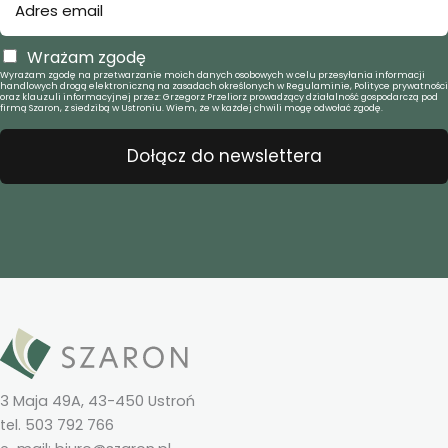
Wrażam zgodę
Wyrażam zgodę na przetwarzanie moich danych osobowych w celu przesyłania informacji
handlowych drogą elektroniczną na zasadach określonych w Regulaminie, Polityce prywatności
oraz klauzuli informacyjnej przez: Grzegorz Przeliorz prowadzący działalność gospodarczą pod
firmą Szaron, z siedzibą w Ustroniu. Wiem, że w każdej chwili mogę odwołać zgodę.
Dołącz do newslettera
3 Maja 49A, 43-450 Ustroń
tel. 503 792 766