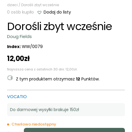
dzieci
/ Dorośli zbyt wcześnie
0 osób kupiło
Dodaj do listy
Dorośli zbyt wcześnie
Doug Fields
Index:
WW/0079
12,00
zł
Najniższa cena z ostatnich 30 dni:
12,00
zł
.
Z tym produktem otrzymasz
12
Punktów.
VOCATIO
Do darmowej wysyłki brakuje 150zł
Chwilowo niedostępny
ilość