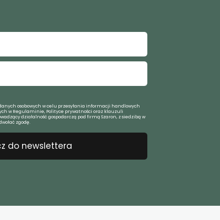
anych osobowych w celu przesyłania informacji handlowych
ch w Regulaminie, Polityce prywatności oraz klauzuli
owadzący działalność gospodarczą pod firmą Szaron, z siedzibą w
dwołać zgodę.
z do newslettera