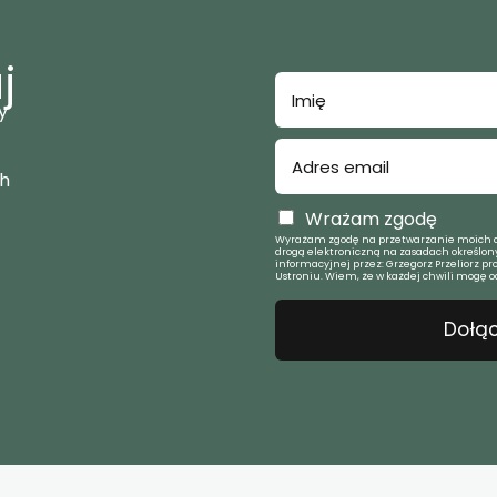
j
y
ch
Wrażam zgodę
Wyrażam zgodę na przetwarzanie moich d
drogą elektroniczną na zasadach określony
informacyjnej przez: Grzegorz Przeliorz pr
Ustroniu. Wiem, że w każdej chwili mogę o
Dołąc