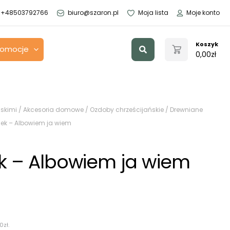
+48503792766
biuro@szaron.pl
Moja lista
Moje konto
Szukaj
Koszyk
romocje
0,00
zł
skimi
/
Akcesoria domowe
/
Ozdoby chrześcijańskie
/
Drewniane
ek – Albowiem ja wiem
 – Albowiem ja wiem
00
zł
.