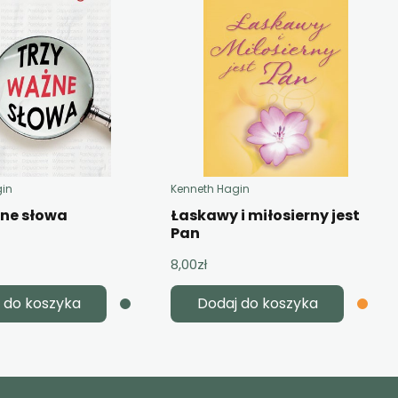
gin
Kenneth Hagin
żne słowa
Łaskawy i miłosierny jest
Pan
8,00
zł
 do koszyka
Dodaj do koszyka