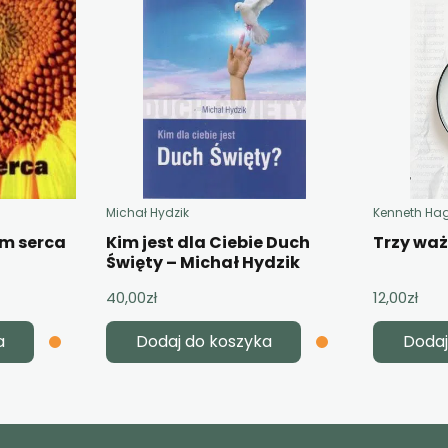
Michał Hydzik
Kenneth Ha
em serca
Kim jest dla Ciebie Duch
Trzy wa
Święty – Michał Hydzik
40,00
zł
12,00
zł
a
Dodaj do koszyka
Dodaj