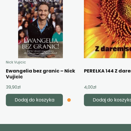
Nick Vujicic
Ewangelia bez granic – Nick
PEREŁKA 144 Z dar
Vujicic
39,90
zł
4,00
zł
Dodaj do koszyka
Dodaj do koszyk