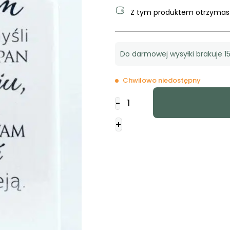
Z tym produktem otrzyma
Do darmowej wysyłki brakuje 15
Chwilowo niedostępny
ilość
-
Deska
domek
+
-
Albowiem
ja
wiem