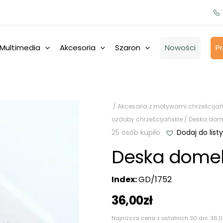
Multimedia
Akcesoria
Szaron
Nowości
P
/
Akcesoria z motywami chrześcijań
ozdoby chrześcijańskie
/ Deska dom
25 osób kupiło
Dodaj do listy
Deska domek
Index:
GD/1752
36,00
zł
Najniższa cena z ostatnich 30 dni:
36,