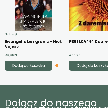
Nick Vujicic
Ewangelia bez granic – Nick
PEREŁKA 144 Z dar
Vujicic
39,90
zł
4,00
zł
Dodaj do koszyka
Dodaj do koszyk
Dołącz do naszego