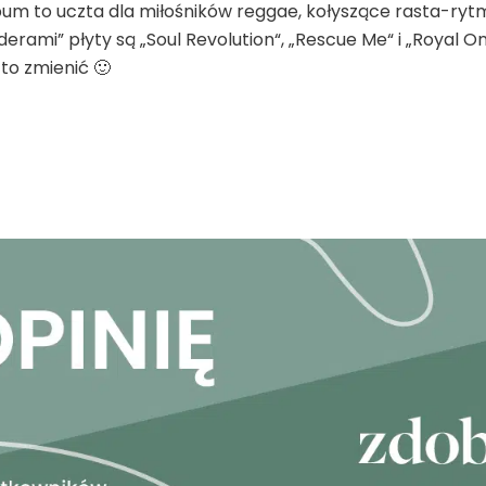
bum to uczta dla miłośników reggae, kołyszące rasta-rytmy
ami” płyty są „Soul Revolution“, „Rescue Me“ i „Royal One
to zmienić 🙂