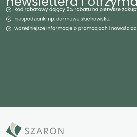
newslettera i otrzyma
kod rabatowy dający 5% rabatu na pierwsze zakup
niespodzianki np. darmowe słuchowisko,
wcześniejsze informacje o promocjach i nowościa