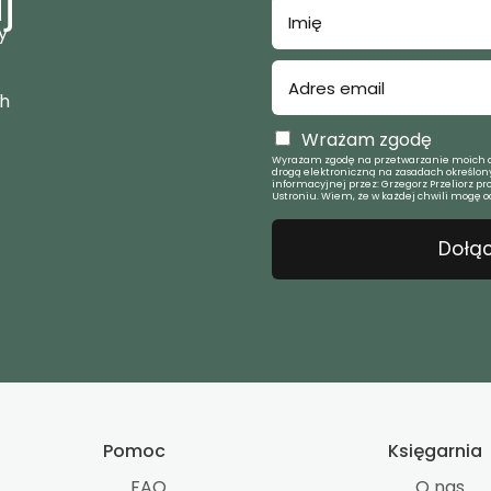
j
y
ch
Wrażam zgodę
Wyrażam zgodę na przetwarzanie moich d
drogą elektroniczną na zasadach określony
informacyjnej przez: Grzegorz Przeliorz pr
Ustroniu. Wiem, że w każdej chwili mogę o
Dołąc
Pomoc
Księgarnia
FAQ
O nas