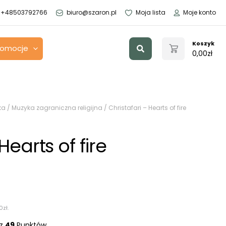
+48503792766
biuro@szaron.pl
Moja lista
Moje konto
Szukaj
Koszyk
romocje
0,00
zł
ka
/
Muzyka zagraniczna religijna
/ Christafari – Hearts of fire
Hearts of fire
0
zł
.
sz
49
Punktów.