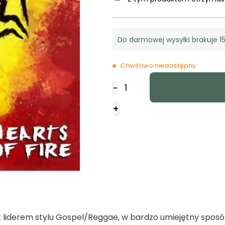
Do darmowej wysyłki brakuje 15
Chwilowo niedostępny
ilość
-
Christafari
-
+
Hearts
of
fire
st liderem stylu Gospel/Reggae, w bardzo umiejętny sposó