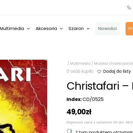
Multimedia
Akcesoria
Szaron
Nowości
P
/
Multimedia
/
Muzyka chrześcijańs
0 osób kupiło
Dodaj do listy
Christafari – 
Index:
CD/0525
49,00
zł
Najniższa cena z ostatnich 30 dni:
49,0
Z tym produktem otrzyma