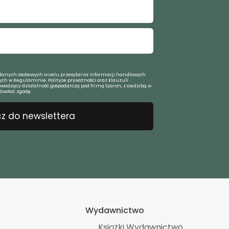
anych osobowych w celu przesyłania informacji handlowych
ch w Regulaminie, Polityce prywatności oraz klauzuli
owadzący działalność gospodarczą pod firmą Szaron, z siedzibą w
dwołać zgodę.
z do newslettera
Wydawnictwo
Książki Wydawnictwo