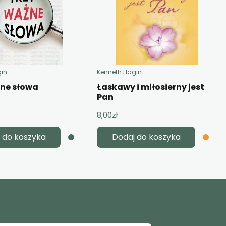
gin
Kenneth Hagin
żne słowa
Łaskawy i miłosierny jest
Pan
8,00
zł
 do koszyka
Dodaj do koszyka