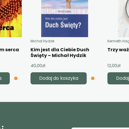
Michał Hydzik
Kenneth Ha
em serca
Kim jest dla Ciebie Duch
Trzy wa
Święty – Michał Hydzik
40,00
zł
12,00
zł
a
Dodaj do koszyka
Dodaj