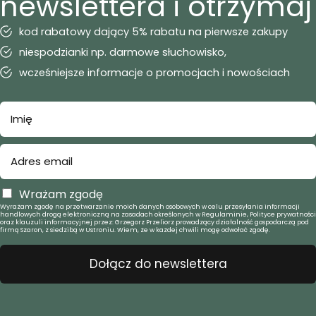
newslettera i otrzymaj
kod rabatowy dający 5% rabatu na pierwsze zakupy
niespodzianki np. darmowe słuchowisko,
wcześniejsze informacje o promocjach i nowościach
Wrażam zgodę
Wyrażam zgodę na przetwarzanie moich danych osobowych w celu przesyłania informacji
handlowych drogą elektroniczną na zasadach określonych w Regulaminie, Polityce prywatności
oraz klauzuli informacyjnej przez: Grzegorz Przeliorz prowadzący działalność gospodarczą pod
firmą Szaron, z siedzibą w Ustroniu. Wiem, że w każdej chwili mogę odwołać zgodę.
Dołącz do newslettera