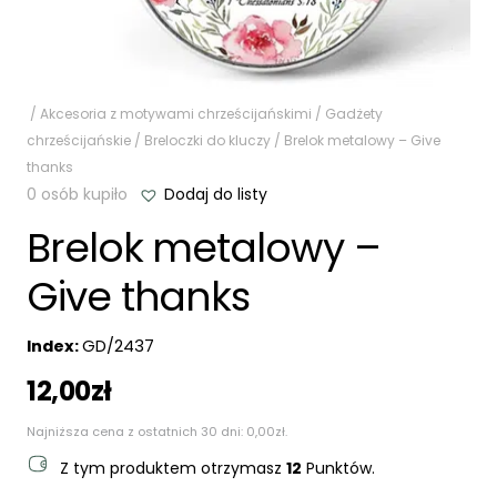
/
Akcesoria z motywami chrześcijańskimi
/
Gadżety
chrześcijańskie
/
Breloczki do kluczy
/ Brelok metalowy – Give
thanks
0 osób kupiło
Dodaj do listy
Brelok metalowy –
Give thanks
Index:
GD/2437
12,00
zł
Najniższa cena z ostatnich 30 dni:
0,00
zł
.
Z tym produktem otrzymasz
12
Punktów.