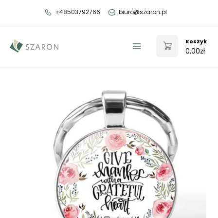
Przejdź
+48503792766
biuro@szaron.pl
do
treści
Koszyk
0,00
zł
Main
Menu