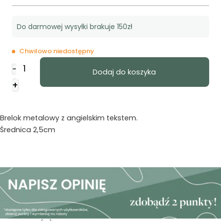
Do darmowej wysyłki brakuje 150zł
Chwilowo niedostępny
ilość
-
Dodaj do koszyka
Brelok
+
metalowy
-
Give
Brelok metalowy z angielskim tekstem.
thanks
Średnica 2,5cm