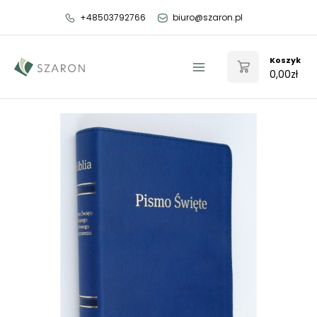
Przejdź
+48503792766
biuro@szaron.pl
do
treści
Koszyk
0,00
zł
Main
Menu