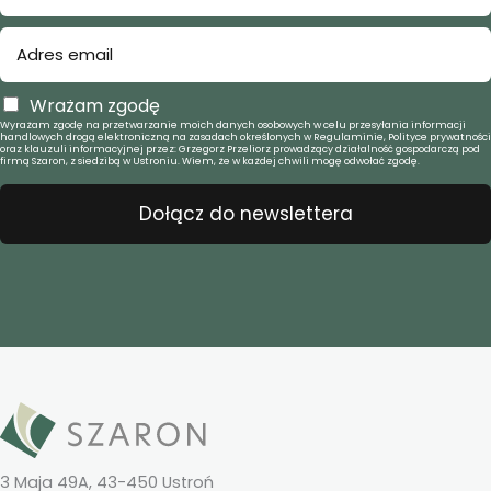
Wrażam zgodę
Wyrażam zgodę na przetwarzanie moich danych osobowych w celu przesyłania informacji
handlowych drogą elektroniczną na zasadach określonych w Regulaminie, Polityce prywatności
oraz klauzuli informacyjnej przez: Grzegorz Przeliorz prowadzący działalność gospodarczą pod
firmą Szaron, z siedzibą w Ustroniu. Wiem, że w każdej chwili mogę odwołać zgodę.
Dołącz do newslettera
3 Maja 49A, 43-450 Ustroń