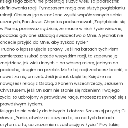
Księgi tego zbioru nie przestają służyć wielu za podręcznik
definiowania racji. Tymczasem mają one służyć pogłębianiu
relacji. Obserwując wzmożone wysiłki współczesnych sobie
uczonych, Pan Jezus Chrystus podsumował: „Zagłębiacie się
w Pisma, ponieważ sądzicie, że macie w nich życie wieczne,
podczas gdy one składają świadectwo o Mnie. A jednak nie
chcecie przyjść do Mnie, aby zyskać życie.”
Trudno o lepsze ujęcie sprawy. Jeśli na kartach tych Pism
zamierzasz szukać przede wszystkim racji, to zapewne ją
znajdziesz, jak wielu innych – na własną miarę, jednym na
pociechę, drugim na przekór. Może tej racji zechcesz bronić, a
nawet za nią umrzeć. Jeśli jednak dzięki tej Księdze nie
nawiążesz relacji z Osobą, z Panem wszechrzeczy, Jezusem
Chrystusem, jeśli On sam nie stanie się rdzeniem Twojego
życia, to uzbrojony w prawdziwe racje, możesz rozminąć się z
prawdziwym życiem.
Księga ta nie należy do łatwych. I dobrze. Szczerzej przyjdą Ci
słowa: „Panie, otwórz mi oczy na to, co na tych kartach
czytam, a to, co zrozumiem, zastosuję w życiu.” Przy takiej