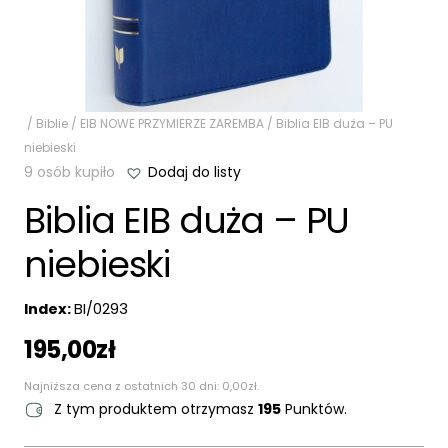
/
Biblie
/
EIB NOWE PRZYMIERZE ZAREMBA
/ Biblia EIB duża – PU
niebieski
9 osób kupiło
Dodaj do listy
Biblia EIB duża – PU
niebieski
Index:
BI/0293
195,00
zł
Najniższa cena z ostatnich 30 dni:
0,00
zł
.
Z tym produktem otrzymasz
195
Punktów.