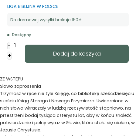
LIGA BIBLIJNA W POLSCE
Do darmowej wysyłki brakuje 150zł
Dostępny
ilość
-
Biblia
Dodaj do koszyka
+
EIB
duża
-
PU
ZE WSTĘPU
niebieski
Słowo zaproszenia
Trzymasz w ręce nie tyle Księgę, co bibliotekę sześćdziesięciu
sześciu Ksiąg Starego i Nowego Przymierza. Uwiecznione w
nich słowa wkraczały w ludzką rzeczywistość stopniowo, na
przestrzeni bodaj tysiąca czterystu lat, aby w końcu znaleźć
potwierdzenie i pełny wyraz w Słowie, które stało się ciałem, w
Jezusie Chrystusie.