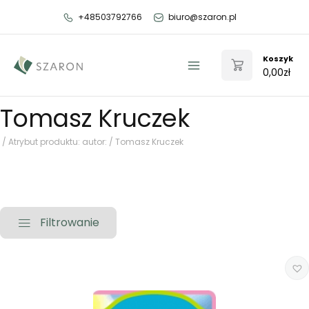
Przejdź
+48503792766
biuro@szaron.pl
do
treści
Koszyk
0,00
zł
Main
Menu
Tomasz Kruczek
/ Atrybut produktu: autor: / Tomasz Kruczek
Filtrowanie