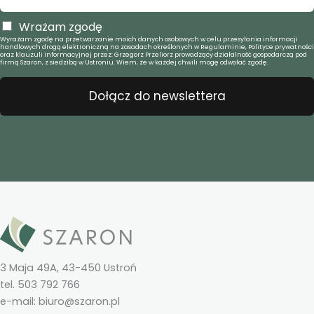
Wrażam zgodę
Wyrażam zgodę na przetwarzanie moich danych osobowych w celu przesyłania informacji
handlowych drogą elektroniczną na zasadach określonych w Regulaminie, Polityce prywatności
oraz klauzuli informacyjnej przez: Grzegorz Przeliorz prowadzący działalność gospodarczą pod
firmą Szaron, z siedzibą w Ustroniu. Wiem, że w każdej chwili mogę odwołać zgodę.
Dołącz do newslettera
3 Maja 49A, 43-450 Ustroń
tel. 503 792 766
e-mail: biuro@szaron.pl