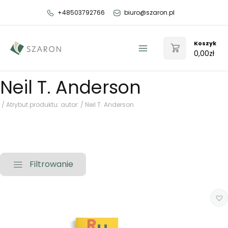
Przejdź
+48503792766
biuro@szaron.pl
do
treści
Koszyk
0,00
zł
Main
Menu
Neil T. Anderson
/ Atrybut produktu: autor: / Neil T. Anderson
Filtrowanie