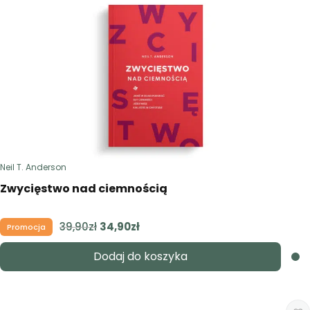
Neil T. Anderson
Zwycięstwo nad ciemnością
39,90
zł
Pierwotna
34,90
zł
Aktualna
Promocja
cena
cena
Dodaj do koszyka
wynosiła:
wynosi:
39,90zł.
34,90zł.