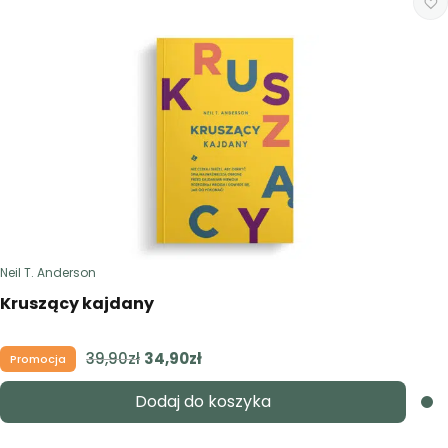
Neil T. Anderson
Kruszący kajdany
39,90
zł
Pierwotna
34,90
zł
Aktualna
Promocja
cena
cena
Dodaj do koszyka
wynosiła:
wynosi:
39,90zł.
34,90zł.