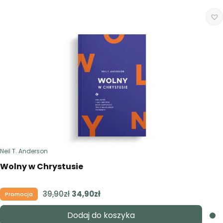
Neil T. Anderson
Wolny w Chrystusie
39,90
zł
Pierwotna
34,90
zł
Aktualna
Promocja
cena
cena
Dodaj do koszyka
wynosiła:
wynosi: