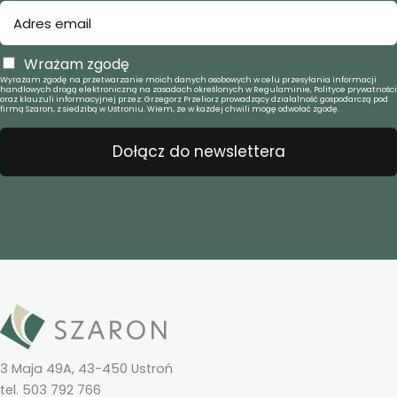
Wrażam zgodę
Wyrażam zgodę na przetwarzanie moich danych osobowych w celu przesyłania informacji
handlowych drogą elektroniczną na zasadach określonych w Regulaminie, Polityce prywatności
oraz klauzuli informacyjnej przez: Grzegorz Przeliorz prowadzący działalność gospodarczą pod
firmą Szaron, z siedzibą w Ustroniu. Wiem, że w każdej chwili mogę odwołać zgodę.
Dołącz do newslettera
3 Maja 49A, 43-450 Ustroń
tel. 503 792 766