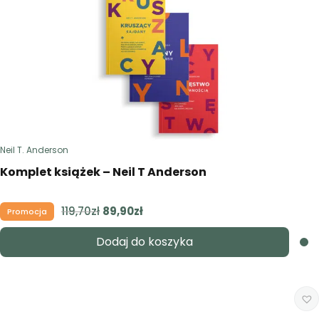
Neil T. Anderson
Komplet książek – Neil T Anderson
119,70
zł
Pierwotna
89,90
zł
Aktualna
Promocja
cena
cena
Dodaj do koszyka
wynosiła:
wynosi:
119,70zł.
89,90zł.