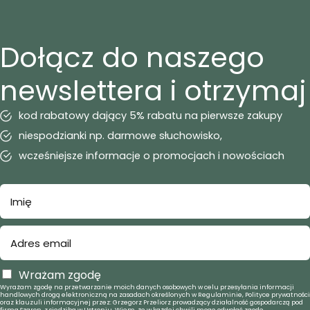
Dołącz do naszego
newslettera i otrzymaj
kod rabatowy dający 5% rabatu na pierwsze zakupy
niespodzianki np. darmowe słuchowisko,
wcześniejsze informacje o promocjach i nowościach
Wrażam zgodę
Wyrażam zgodę na przetwarzanie moich danych osobowych w celu przesyłania informacji
handlowych drogą elektroniczną na zasadach określonych w Regulaminie, Polityce prywatności
oraz klauzuli informacyjnej przez: Grzegorz Przeliorz prowadzący działalność gospodarczą pod