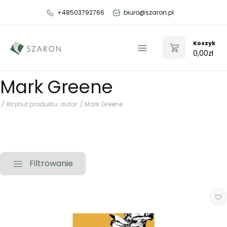
Przejdź
+48503792766
biuro@szaron.pl
do
treści
Koszyk
0,00
zł
Main
Menu
Mark Greene
/ Atrybut produktu: autor: / Mark Greene
Filtrowanie