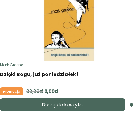
Mark Greene
Dzięki Bogu, już poniedziałek!
39,90
zł
Pierwotna
2,00
zł
Aktualna
Promocja
cena
cena
Dodaj do koszyka
wynosiła:
wynosi:
39,90zł.
2,00zł.