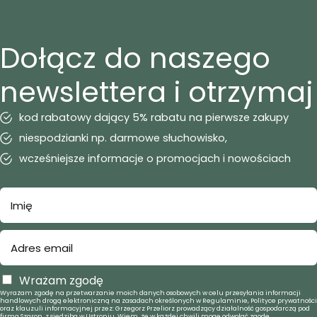
Dołącz do naszego
newslettera i otrzymaj
kod rabatowy dający 5% rabatu na pierwsze zakupy
niespodzianki np. darmowe słuchowisko,
wcześniejsze informacje o promocjach i nowościach
Wrażam zgodę
Wyrażam zgodę na przetwarzanie moich danych osobowych w celu przesyłania informacji
handlowych drogą elektroniczną na zasadach określonych w Regulaminie, Polityce prywatności
oraz klauzuli informacyjnej przez: Grzegorz Przeliorz prowadzący działalność gospodarczą pod
firmą Szaron, z siedzibą w Ustroniu. Wiem, że w każdej chwili mogę odwołać zgodę.