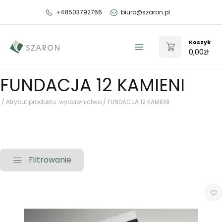
Przejdź
+48503792766
biuro@szaron.pl
do
treści
Koszyk
0,00
zł
Main
Menu
FUNDACJA 12 KAMIENI
/ Atrybut produktu: wydawnictwo / FUNDACJA 12 KAMIENI
Filtrowanie