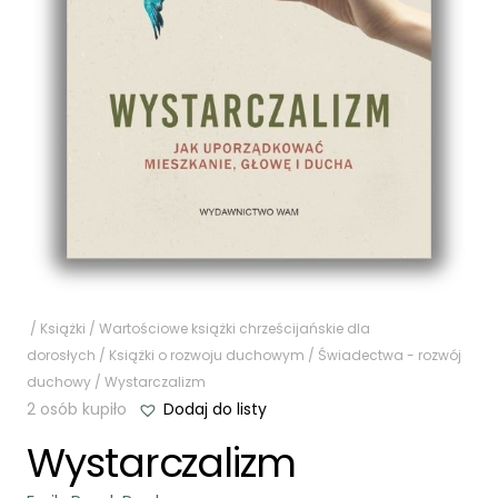
/
Książki
/
Wartościowe książki chrześcijańskie dla
dorosłych
/
Książki o rozwoju duchowym
/
Świadectwa - rozwój
duchowy
/ Wystarczalizm
2 osób kupiło
Dodaj do listy
Wystarczalizm