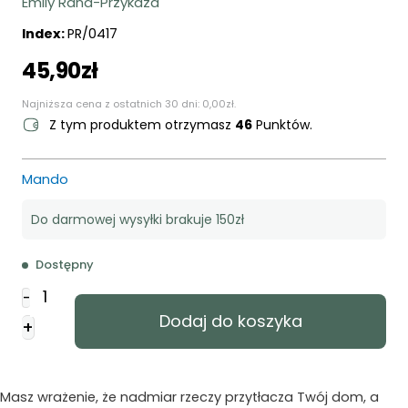
Emily Rand-Przykaza
Index:
PR/0417
45,90
zł
Najniższa cena z ostatnich 30 dni:
0,00
zł
.
Z tym produktem otrzymasz
46
Punktów.
Mando
Do darmowej wysyłki brakuje 150zł
Dostępny
ilość
-
Wystarczalizm
Dodaj do koszyka
+
Masz wrażenie, że nadmiar rzeczy przytłacza Twój dom, a