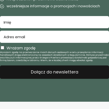
wcześniejsze informacje o promocjach i nowościach
Wrażam zgodę
Wyrażam zgodę na przetwarzanie moich danych osobowych w celu przesyłania informacji
handlowych drogą elektroniczną na zasadach określonych w Regulaminie, Polityce prywatności
oraz klauzuli informacyjnej przez: Grzegorz Przeliorz prowadzący działalność gospodarczą pod
firmą Szaron, z siedzibą w Ustroniu. Wiem, że w każdej chwili mogę odwołać zgodę.
Dołącz do newslettera