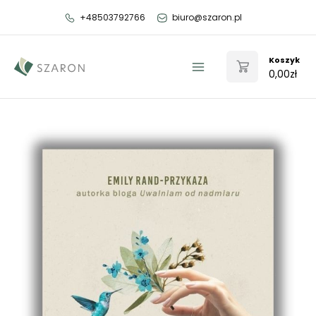
Przejdź
+48503792766
biuro@szaron.pl
do
treści
Koszyk
0,00
zł
Main
Menu