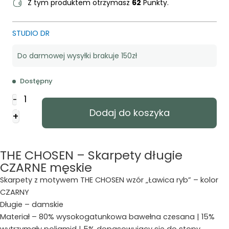
Z tym produktem otrzymasz
62
Punkty.
STUDIO DR
Do darmowej wysyłki brakuje 150zł
Dostępny
ilość
-
THE
Dodaj do koszyka
+
CHOSEN
-
Skarpety
THE CHOSEN – Skarpety długie
dlugie
CZARNE męskie
CZARNE
meskie
Skarpety z motywem THE CHOSEN wzór „Ławica ryb” – kolor
CZARNY
Długie – damskie
Materiał – 80% wysokogatunkowa bawełna czesana | 15%