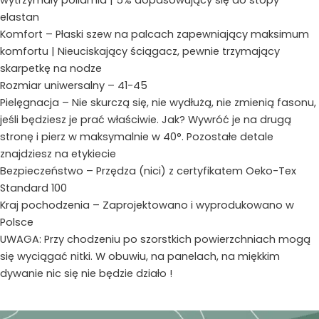
wytrzymały poliamid | 5% dopasowujący się do stopy
elastan
Komfort – Płaski szew na palcach zapewniający maksimum
komfortu | Nieuciskający ściągacz, pewnie trzymający
skarpetkę na nodze
Rozmiar uniwersalny – 41-45
Pielęgnacja – Nie skurczą się, nie wydłużą, nie zmienią fasonu,
jeśli będziesz je prać właściwie. Jak? Wywróć je na drugą
stronę i pierz w maksymalnie w 40°. Pozostałe detale
znajdziesz na etykiecie
Bezpieczeństwo – Przędza (nici) z certyfikatem Oeko-Tex
Standard 100
Kraj pochodzenia – Zaprojektowano i wyprodukowano w
Polsce
UWAGA: Przy chodzeniu po szorstkich powierzchniach mogą
się wyciągać nitki. W obuwiu, na panelach, na miękkim
dywanie nic się nie będzie działo !