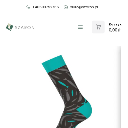
Przejdź
+48503792766
biuro@szaron.pl
do
treści
Koszyk
0,00
zł
Main
Menu