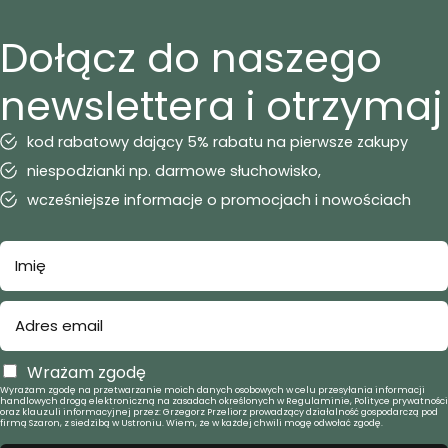
Dołącz do naszego
newslettera i otrzymaj
kod rabatowy dający 5% rabatu na pierwsze zakupy
niespodzianki np. darmowe słuchowisko,
wcześniejsze informacje o promocjach i nowościach
Wrażam zgodę
Wyrażam zgodę na przetwarzanie moich danych osobowych w celu przesyłania informacji
handlowych drogą elektroniczną na zasadach określonych w Regulaminie, Polityce prywatności
oraz klauzuli informacyjnej przez: Grzegorz Przeliorz prowadzący działalność gospodarczą pod
firmą Szaron, z siedzibą w Ustroniu. Wiem, że w każdej chwili mogę odwołać zgodę.