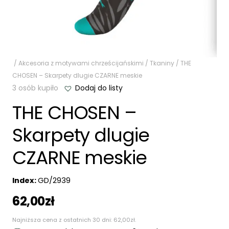
/
Akcesoria z motywami chrześcijańskimi
/
Tkaniny
/ THE
CHOSEN – Skarpety dlugie CZARNE meskie
3 osób kupiło
Dodaj do listy
THE CHOSEN –
Skarpety dlugie
CZARNE meskie
Index:
GD/2939
62,00
zł
Najniższa cena z ostatnich 30 dni:
62,00
zł
.