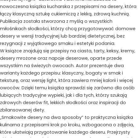
nowoczesna książka kucharska z przepisami na desery, która
łączy klasyczną sztukę cukierniczą z lekką, zdrową kuchnią.
Publikacja została stworzona z myślą o wszystkich
miłośnikach słodkości, którzy chcą przygotowywać domowe
desery w wersji tradycyjnej lub bardziej dietetycznej, bez
rezygnacji z wyjątkowego smaku i estetyki podania.
W książce znajdują się przepisy na ciasta, tarty, keksy, kremy,
desery mrożone oraz napoje deserowe, oparte przede
wszystkim na świeżych owocach. Autor prezentuje dwa
warianty każdego przepisu: klasyczny, bogaty w smak i
teksturę, oraz wersję light, która zawiera mniej kalorii i więcej
owoców. Dzięki temu książka sprawdzi się zarówno dla osób
lubiących tradycyjne wypieki, jak i dla tych, którzy szukają
zdrowych deserów fit, lekkich słodkości oraz inspiracji do
zbilansowanej diety.
„Smakowite desery na dwa sposoby” to praktyczna książka
kulinarna z przepisami krok po kroku, wzbogacona o zdjęcia,
które ułatwiają przygotowanie każdego deseru. Przejrzysty