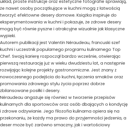
układ, proste instrukcje oraz estetyczne fotografie sprawiają,
że nawet osoby początkujące w kuchni mogą z łatwością
tworzyć efektowne desery domowe. Książka inspiruje do
eksperymentowania w kuchni i pokazuje, że zdrowe desery
mogą być równie pyszne i atrakcyjne wizualnie jak klasyczne
wypieki.
Autorem publikacji jest Valentin Néraudeau, francuski szef
kuchni i uczestnik popularnego programu kulinarnego Top
Chef. Swoją karierę rozpoczął bardzo wcześnie, otwierając
pierwszą restaurację już w wieku dwudziestu lat, a następnie
rozwijając kolejne projekty gastronomiczne. Jest znany z
nowoczesnego podejścia do kuchni, łączenia smaków oraz
promowania zdrowego stylu życia poprzez dobrze
zbilansowane posiłki i desery.
Néraudeau angażuje się również w tworzenie przepisów
kulinarnych dla sportowców oraz osób dbających o kondycję
i zdrowe odżywianie. Jego filozofia kulinarna opiera się na
przekonaniu, że każdy ma prawo do przyjemności jedzenia, a
deser może być zarówno smaczny, jak i wartościowy