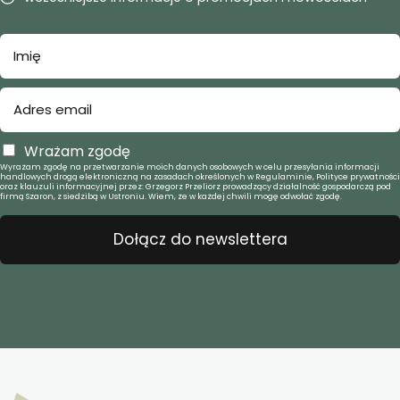
Wrażam zgodę
Wyrażam zgodę na przetwarzanie moich danych osobowych w celu przesyłania informacji
handlowych drogą elektroniczną na zasadach określonych w Regulaminie, Polityce prywatności
oraz klauzuli informacyjnej przez: Grzegorz Przeliorz prowadzący działalność gospodarczą pod
firmą Szaron, z siedzibą w Ustroniu. Wiem, że w każdej chwili mogę odwołać zgodę.
Dołącz do newslettera