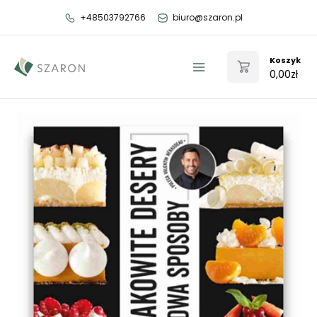
Przejdź
+48503792766
biuro@szaron.pl
do
treści
Koszyk
0,00
zł
Main
Menu