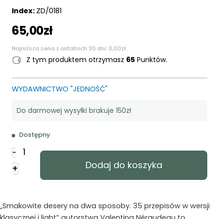
Index:
ZD/0181
65,00
zł
Najniższa cena z ostatnich 30 dni:
0,00
zł
.
Z tym produktem otrzymasz
65
Punktów.
WYDAWNICTWO "JEDNOŚĆ"
Do darmowej wysyłki brakuje 150zł
Dostępny
ilość
-
Smakowite
Dodaj do koszyka
+
desery
na
dwa
sposoby
„Smakowite desery na dwa sposoby. 35 przepisów w wersji
klasycznej i light” autorstwa Valentina Néraudeau to