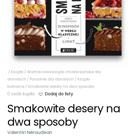
/
Książki
/
Wartościowe książki chrześcijańskie dla
dorosłych
/
Poradniki dla dorosłych
/
Książki
kulinarne
/ Smakowite desery na dwa sposoby
0 osób kupiło
Dodaj do listy
Smakowite desery na
dwa sposoby
Valentin Néraudean