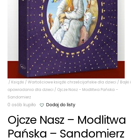
/
Książki
/
Wartościowe książki chrześcijańskie dla dzieci
/
Bajki i
opowiadania dla dzieci
/ Ojcze Nasz – Modlitwa Pańska –
Sandomierz
0 osób kupiło
Dodaj do listy
Ojcze Nasz – Modlitwa
Pańska – Sandomierz