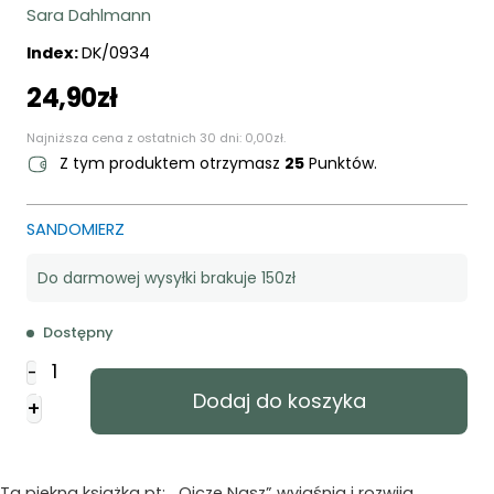
Sara Dahlmann
Index:
DK/0934
24,90
zł
Najniższa cena z ostatnich 30 dni:
0,00
zł
.
Z tym produktem otrzymasz
25
Punktów.
SANDOMIERZ
Do darmowej wysyłki brakuje 150zł
Dostępny
ilość
-
Ojcze
Dodaj do koszyka
+
Nasz
-
Modlitwa
Pańska
Ta piękna książka pt:. „Ojcze Nasz” wyjaśnia i rozwija