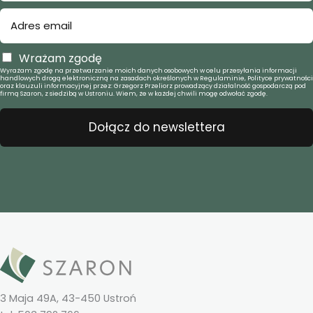
Wrażam zgodę
Wyrażam zgodę na przetwarzanie moich danych osobowych w celu przesyłania informacji
handlowych drogą elektroniczną na zasadach określonych w Regulaminie, Polityce prywatności
oraz klauzuli informacyjnej przez: Grzegorz Przeliorz prowadzący działalność gospodarczą pod
firmą Szaron, z siedzibą w Ustroniu. Wiem, że w każdej chwili mogę odwołać zgodę.
Dołącz do newslettera
3 Maja 49A, 43-450 Ustroń