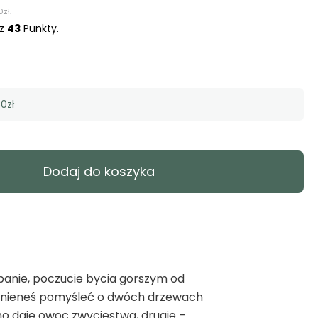
0
zł
.
sz
43
Punkty.
0zł
Dodaj do koszyka
anie, poczucie bycia gorszym od
powinieneś pomyśleć o dwóch drzewach
dno daje owoc zwycięstwa, drugie –