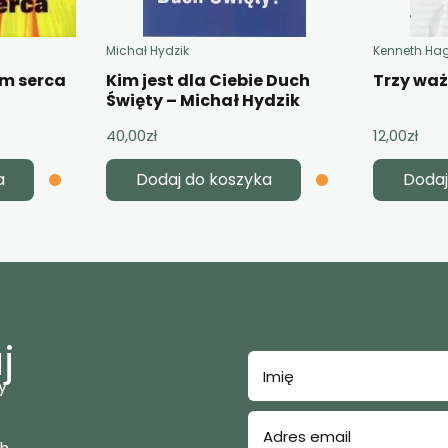
Michał Hydzik
Kenneth Ha
em serca
Kim jest dla Ciebie Duch
Trzy wa
Święty – Michał Hydzik
40,00
zł
12,00
zł
a
Dodaj do koszyka
Dodaj
j
y