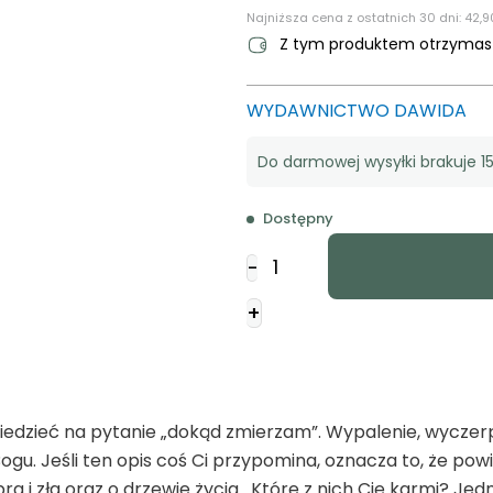
Najniższa cena z ostatnich 30 dni:
42,9
Z tym produktem otrzyma
WYDAWNICTWO DAWIDA
Do darmowej wysyłki brakuje 15
Dostępny
ilość
-
Odwieczna
ścieżka
+
dzieć na pytanie „dokąd zmierzam”. Wypalenie, wyczerp
 Bogu. Jeśli ten opis coś Ci przypomina, oznacza to, że 
a i zła oraz o drzewie życia. Które z nich Cię karmi? Je