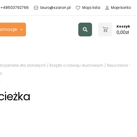
+48503792766
biuro@szaron.pl
Moja lista
Moje konto
Szukaj
Koszyk
romocje
0,00
zł
ścijańskie dla dorosłych
/
Książki o rozwoju duchowym
/
Nauczania -
a
y
cieżka