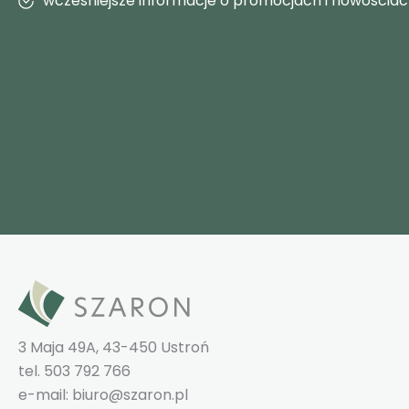
wcześniejsze informacje o promocjach i nowościa
3 Maja 49A, 43-450 Ustroń
tel. 503 792 766
e-mail: biuro@szaron.pl