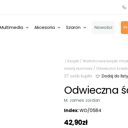
Multimedia
Akcesoria
Szaron
Nowości
P
/
Książki
/
Wartościowe książki chrze
rozwój duchowy
/ Odwieczna ścieżk
37 osób kupiło
Dodaj do list
Odwieczna ś
M. James Jordan
Index:
WD/0584
42,90
zł