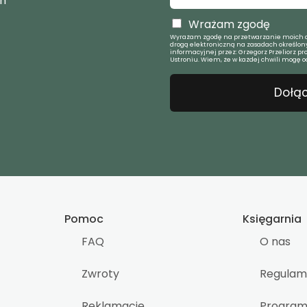
ch
Wrażam zgodę
Wyrażam zgodę na przetwarzanie moich d
drogą elektroniczną na zasadach określony
informacyjnej przez: Grzegorz Przeliorz pr
Ustroniu. Wiem, że w każdej chwili mogę o
Dołąc
Pomoc
Księgarnia
FAQ
O nas
Zwroty
Regulam
Reklamacje
Program 