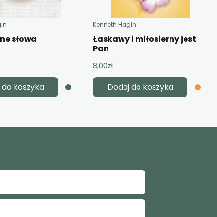
gin
Kenneth Hagin
żne słowa
Łaskawy i miłosierny jest
Pan
8,00
zł
 do koszyka
Dodaj do koszyka