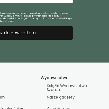
anych osobowych w celu przesyłania informacji handlowych
ch w Regulaminie, Polityce prywatności oraz klauzuli
owadzący działalność gospodarczą pod firmą Szaron, z siedzibą w
dwołać zgodę.
z do newslettera
Wydawnictwo
Książki Wydawnictwo
Szaron
iny
Nasze gadżety
lojalnościowy
Współpraca