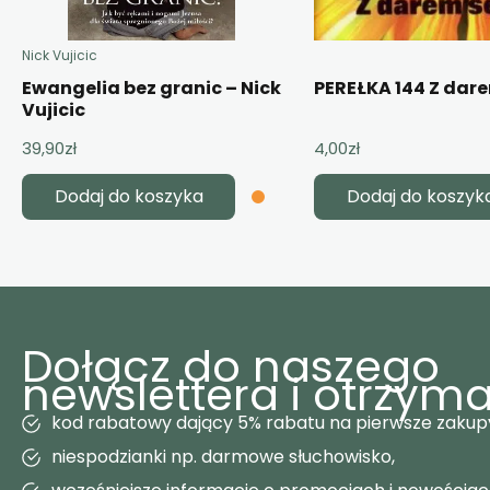
Nick Vujicic
Ewangelia bez granic – Nick
PEREŁKA 144 Z dar
Vujicic
39,90
zł
4,00
zł
Dodaj do koszyka
Dodaj do koszyk
Dołącz do naszego
newslettera i otrzyma
kod rabatowy dający 5% rabatu na pierwsze zakup
niespodzianki np. darmowe słuchowisko,