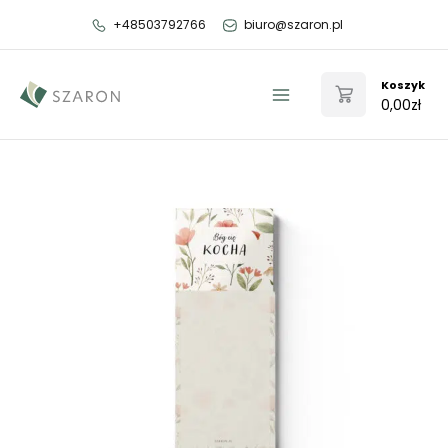
Przejdź
+48503792766
biuro@szaron.pl
do
treści
Koszyk
0,00
zł
Main
Menu