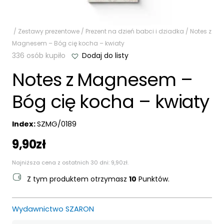
/
Zestawy prezentowe
/
Prezent na dzień babci i dziadka
/ Notes z
Magnesem – Bóg cię kocha – kwiaty
336 osób kupiło
Dodaj do listy
Notes z Magnesem –
Bóg cię kocha – kwiaty
Index:
SZMG/0189
9,90
zł
Najniższa cena z ostatnich 30 dni:
9,90
zł
.
Z tym produktem otrzymasz
10
Punktów.
Wydawnictwo SZARON