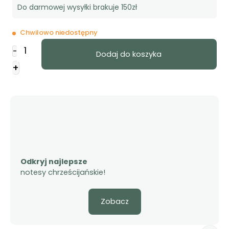
Do darmowej wysyłki brakuje 150zł
Chwilowo niedostępny
ilość
-
Dodaj do koszyka
Notes
+
z
Magnesem
-
Bóg
cię
kocha
-
kwiaty
Odkryj najlepsze
notesy chrześcijańskie!
Zobacz