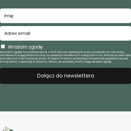
Wrażam zgodę
Wyrażam zgodę na przetwarzanie moich danych osobowych w celu przesyłania informacji
handlowych drogą elektroniczną na zasadach określonych w Regulaminie, Polityce prywatności
oraz klauzuli informacyjnej przez: Grzegorz Przeliorz prowadzący działalność gospodarczą pod
firmą Szaron, z siedzibą w Ustroniu. Wiem, że w każdej chwili mogę odwołać zgodę.
Dołącz do newslettera