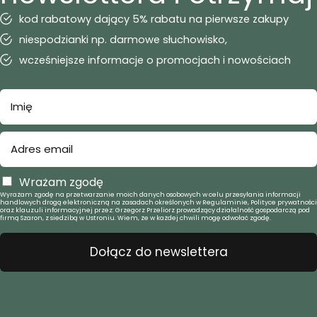
kod rabatowy dający 5% rabatu na pierwsze zakupy
niespodzianki np. darmowe słuchowisko,
wcześniejsze informacje o promocjach i nowościach
Wrażam zgodę
Wyrażam zgodę na przetwarzanie moich danych osobowych w celu przesyłania informacji
handlowych drogą elektroniczną na zasadach określonych w Regulaminie, Polityce prywatności
oraz klauzuli informacyjnej przez: Grzegorz Przeliorz prowadzący działalność gospodarczą pod
firmą Szaron, z siedzibą w Ustroniu. Wiem, że w każdej chwili mogę odwołać zgodę.
Dołącz do newslettera