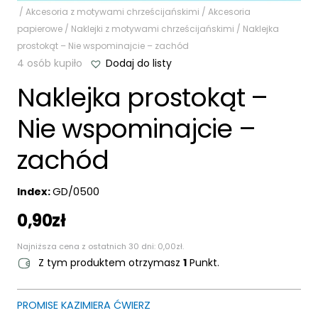
/
Akcesoria z motywami chrześcijańskimi
/
Akcesoria
papierowe
/
Naklejki z motywami chrześcijańskimi
/ Naklejka
prostokąt – Nie wspominajcie – zachód
4 osób kupiło
Dodaj do listy
Naklejka prostokąt –
Nie wspominajcie –
zachód
Index:
GD/0500
0,90
zł
Najniższa cena z ostatnich 30 dni:
0,00
zł
.
Z tym produktem otrzymasz
1
Punkt.
PROMISE KAZIMIERA ĆWIERZ