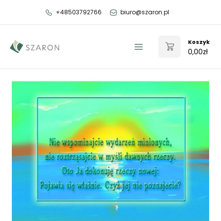
Przejdź
+48503792766
biuro@szaron.pl
do
treści
Koszyk
0,00
zł
Main
Menu