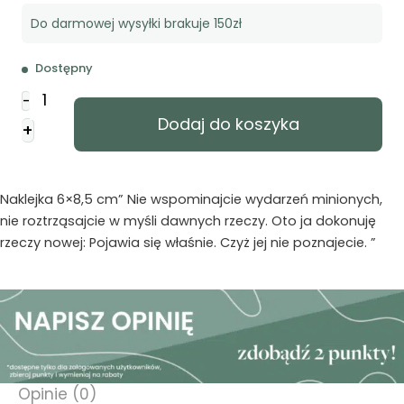
Do darmowej wysyłki brakuje 150zł
Dostępny
ilość
-
Naklejka
Dodaj do koszyka
+
prostokąt
-
Nie
wspominajcie
Naklejka 6×8,5 cm” Nie wspominajcie wydarzeń minionych,
-
nie roztrząsajcie w myśli dawnych rzeczy. Oto ja dokonuję
zachód
rzeczy nowej: Pojawia się właśnie. Czyż jej nie poznajecie. ”
Opinie (0)