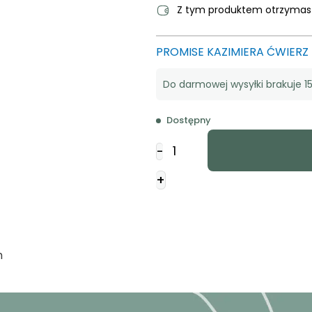
Z tym produktem otrzyma
PROMISE KAZIMIERA ĆWIERZ
Do darmowej wysyłki brakuje 15
Dostępny
ilość
-
Naklejka
prostokąt
+
-
Jezus
-
skała
m