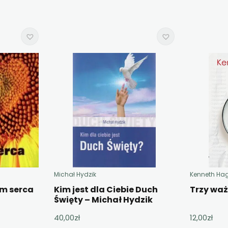
Michał Hydzik
Kenneth Ha
em serca
Kim jest dla Ciebie Duch
Trzy wa
Święty – Michał Hydzik
40,00
zł
12,00
zł