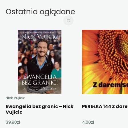
Ostatnio oglądane
Nick Vujicic
Ewangelia bez granic – Nick
PEREŁKA 144 Z dar
Vujicic
39,90
zł
4,00
zł