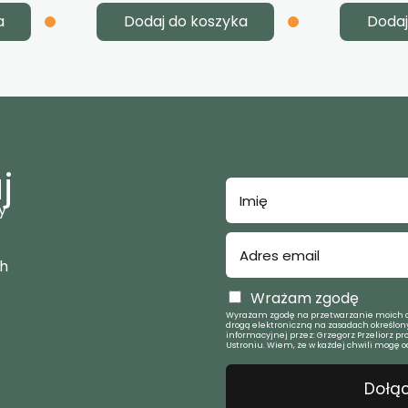
a
Dodaj do koszyka
Dodaj
j
y
ch
Wrażam zgodę
Wyrażam zgodę na przetwarzanie moich d
drogą elektroniczną na zasadach określony
informacyjnej przez: Grzegorz Przeliorz pr
Ustroniu. Wiem, że w każdej chwili mogę o
Dołąc