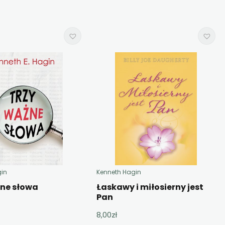
gin
Kenneth Hagin
żne słowa
Łaskawy i miłosierny jest
Pan
8,00
zł