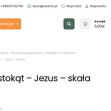
+48503792766
biuro@szaron.pl
Moja lista
Moje konto
Szukaj
Koszyk
romocje
0,00
zł
skimi
/
Akcesoria papierowe
/
Naklejki z motywami
t – Jezus – skała
stokąt – Jezus – skała
zł
.