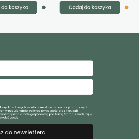
 do koszyka
Dodaj do koszyka
anych osobowych w celu przesyłania informacji handlowych
ch w Regulaminie, Polityce prywatności oraz klauzuli
owadzący działalność gospodarczą pod firmą Szaron, z siedzibą w
dwołać zgodę.
z do newslettera