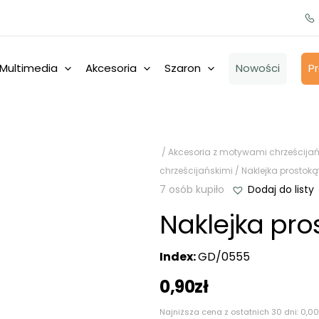
Multimedia
Akcesoria
Szaron
Nowości
P
/
Akcesoria z motywami chrześcijań
chrześcijańskimi
/ Naklejka prostoką
7 osób kupiło
Dodaj do listy
Naklejka pro
Index:
GD/0555
0,90
zł
Najniższa cena z ostatnich 30 dni:
0,00