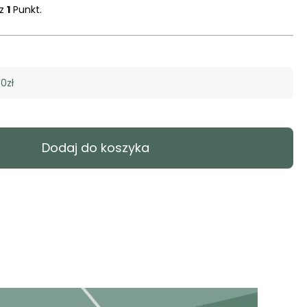
sz
1
Punkt.
0zł
Dodaj do koszyka